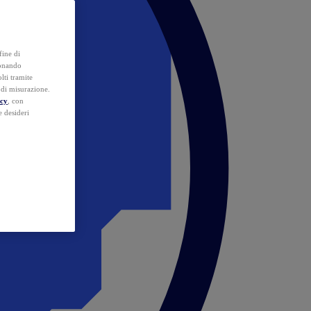
fine di
ionando
lti tramite
e di misurazione.
icy
, con
e desideri