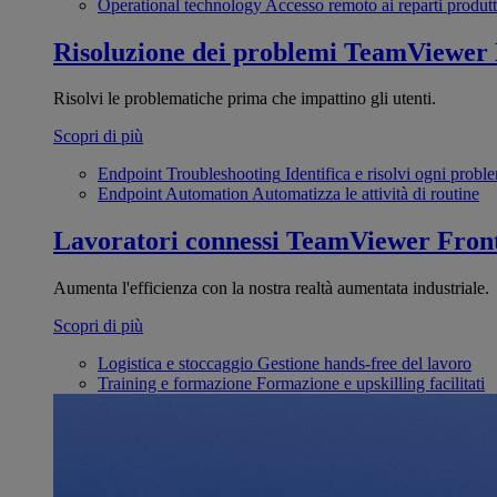
Operational technology
Accesso remoto ai reparti produtt
Risoluzione dei problemi
TeamViewer
Risolvi le problematiche prima che impattino gli utenti.
Scopri di più
Endpoint Troubleshooting
Identifica e risolvi ogni probl
Endpoint Automation
Automatizza le attività di routine
Lavoratori connessi
TeamViewer Front
Aumenta l'efficienza con la nostra realtà aumentata industriale.
Scopri di più
Logistica e stoccaggio
Gestione hands-free del lavoro
Training e formazione
Formazione e upskilling facilitati