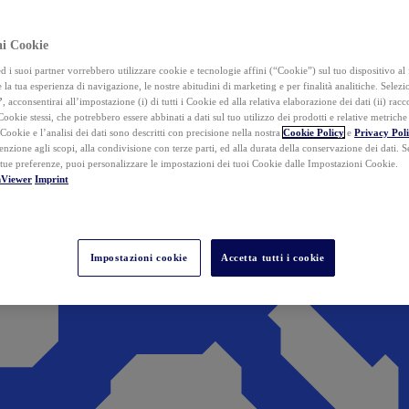
ai Cookie
i suoi partner vorrebbero utilizzare cookie e tecnologie affini (“Cookie”) sul tuo dispositivo al 
 la tua esperienza di navigazione, le nostre abitudini di marketing e per finalità analitiche. Selez
”
, acconsentirai all’impostazione (i) di tutti i Cookie ed alla relativa elaborazione dei dati (ii) racco
 Cookie stessi, che potrebbero essere abbinati a dati sul tuo utilizzo dei prodotti e relative metrich
 Cookie e l’analisi dei dati sono descritti con precisione nella nostra
Cookie Policy
e
Privacy Pol
tenzione agli scopi, alla condivisione con terze parti, ed alla durata della conservazione dei dati. S
 tue preferenze, puoi personalizzare le impostazioni dei tuoi Cookie dalle Impostazioni Cookie.
mViewer
Imprint
Impostazioni cookie
Accetta tutti i cookie