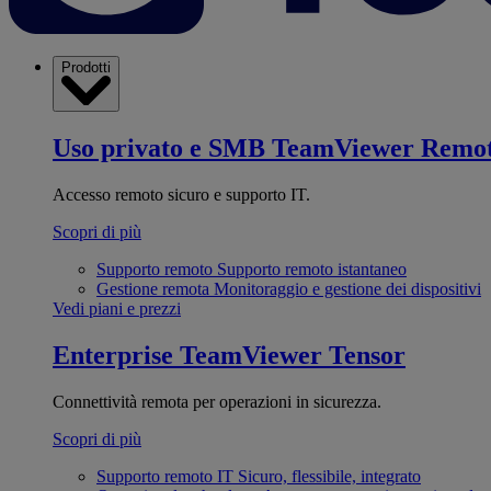
Prodotti
Uso privato e SMB
TeamViewer Remo
Accesso remoto sicuro e supporto IT.
Scopri di più
Supporto remoto
Supporto remoto istantaneo
Gestione remota
Monitoraggio e gestione dei dispositivi
Vedi piani e prezzi
Enterprise
TeamViewer Tensor
Connettività remota per operazioni in sicurezza.
Scopri di più
Supporto remoto IT
Sicuro, flessibile, integrato