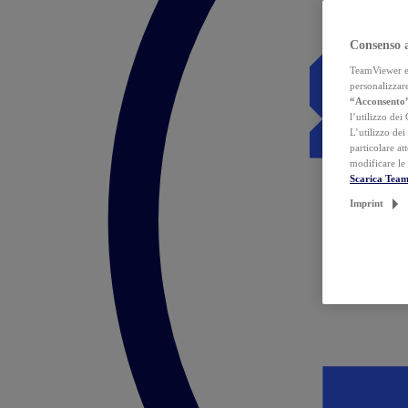
Consenso 
TeamViewer ed 
personalizzare
“Acconsento
l’utilizzo dei
L’utilizzo dei
particolare at
modificare le
Scarica Tea
Imprint