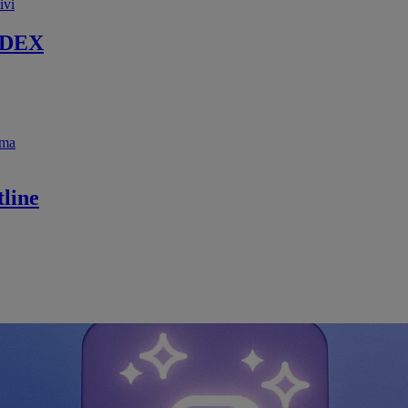
ivi
 DEX
ema
line