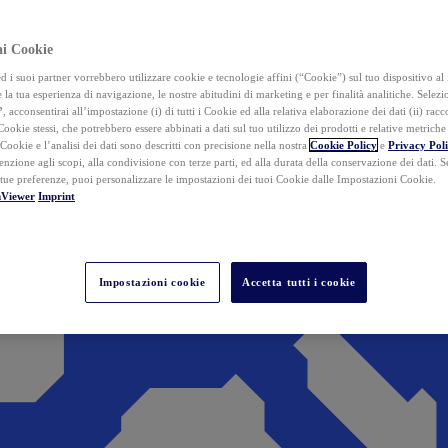
ai Cookie
i suoi partner vorrebbero utilizzare cookie e tecnologie affini (“Cookie”) sul tuo dispositivo al 
 la tua esperienza di navigazione, le nostre abitudini di marketing e per finalità analitiche. Selez
”
, acconsentirai all’impostazione (i) di tutti i Cookie ed alla relativa elaborazione dei dati (ii) racco
 Cookie stessi, che potrebbero essere abbinati a dati sul tuo utilizzo dei prodotti e relative metrich
 Cookie e l’analisi dei dati sono descritti con precisione nella nostra
Cookie Policy
e
Privacy Pol
tenzione agli scopi, alla condivisione con terze parti, ed alla durata della conservazione dei dati. S
 tue preferenze, puoi personalizzare le impostazioni dei tuoi Cookie dalle Impostazioni Cookie.
mViewer
Imprint
Impostazioni cookie
Accetta tutti i cookie