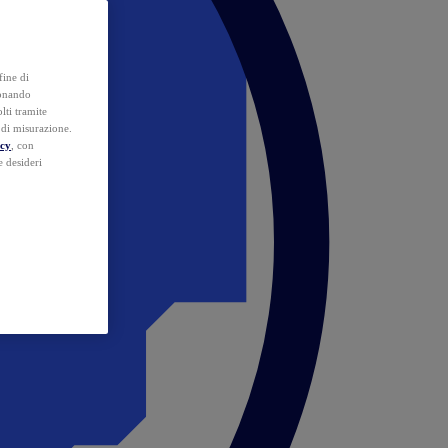
fine di
ionando
lti tramite
e di misurazione.
icy
, con
e desideri