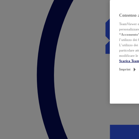
Consenso 
TeamViewer ed 
personalizzare
“Acconsento
l’utilizzo dei
L’utilizzo dei
particolare at
modificare le
Scarica Tea
Imprint