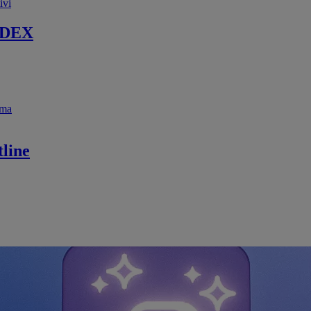
ivi
 DEX
ema
line