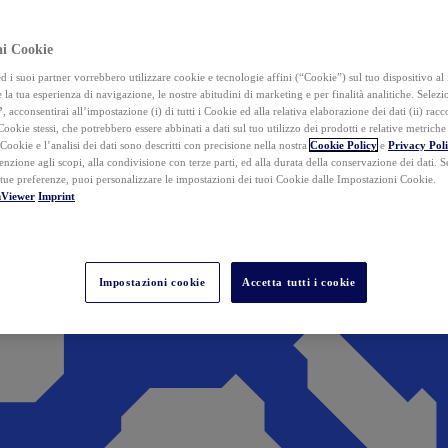
ai Cookie
i suoi partner vorrebbero utilizzare cookie e tecnologie affini (“Cookie”) sul tuo dispositivo al 
 la tua esperienza di navigazione, le nostre abitudini di marketing e per finalità analitiche. Selez
”
, acconsentirai all’impostazione (i) di tutti i Cookie ed alla relativa elaborazione dei dati (ii) racco
 Cookie stessi, che potrebbero essere abbinati a dati sul tuo utilizzo dei prodotti e relative metrich
 Cookie e l’analisi dei dati sono descritti con precisione nella nostra
Cookie Policy
e
Privacy Pol
tenzione agli scopi, alla condivisione con terze parti, ed alla durata della conservazione dei dati. S
 tue preferenze, puoi personalizzare le impostazioni dei tuoi Cookie dalle Impostazioni Cookie.
mViewer
Imprint
Impostazioni cookie
Accetta tutti i cookie