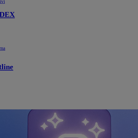
ivi
 DEX
ema
line