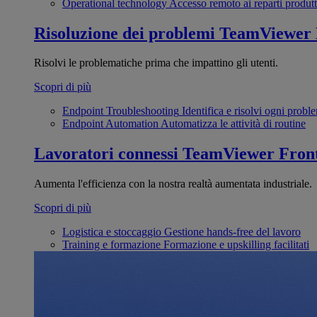
Operational technology
Accesso remoto ai reparti produtt
Risoluzione dei problemi
TeamViewer
Risolvi le problematiche prima che impattino gli utenti.
Scopri di più
Endpoint Troubleshooting
Identifica e risolvi ogni probl
Endpoint Automation
Automatizza le attività di routine
Lavoratori connessi
TeamViewer Front
Aumenta l'efficienza con la nostra realtà aumentata industriale.
Scopri di più
Logistica e stoccaggio
Gestione hands-free del lavoro
Training e formazione
Formazione e upskilling facilitati