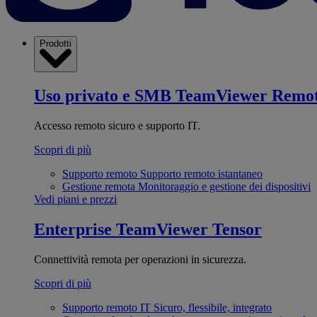
Prodotti
Uso privato e SMB
TeamViewer Remo
Accesso remoto sicuro e supporto IT.
Scopri di più
Supporto remoto
Supporto remoto istantaneo
Gestione remota
Monitoraggio e gestione dei dispositivi
Vedi piani e prezzi
Enterprise
TeamViewer Tensor
Connettività remota per operazioni in sicurezza.
Scopri di più
Supporto remoto IT
Sicuro, flessibile, integrato