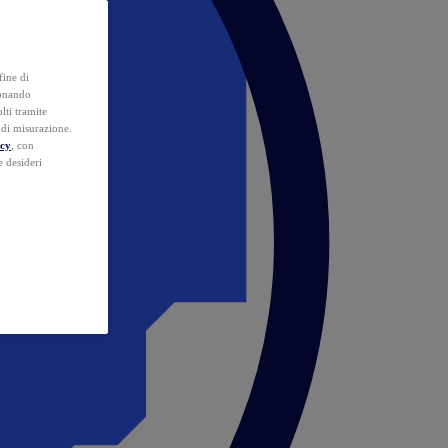
fine di
ionando
lti tramite
e di misurazione.
icy
, con
e desideri