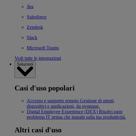
Jira
Salesforce
Zendesk
Slack
Microsoft Teams
Vedi tutte le integrazioni
Soluzioni
Casi d'uso popolari
Accesso e supporto remoto
Gestione di utenti,
dispositivi e applicazioni, da ovunque.
Digital Employee Experience (DEX)
Risolvi ogni
problema IT prima che impatti sulla tua produttività.
Altri casi d'uso