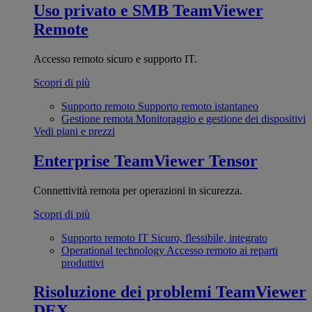
Uso privato e SMB
TeamViewer
Remote
Accesso remoto sicuro e supporto IT.
Scopri di più
Supporto remoto
Supporto remoto istantaneo
Gestione remota
Monitoraggio e gestione dei dispositivi
Vedi piani e prezzi
Enterprise
TeamViewer Tensor
Connettività remota per operazioni in sicurezza.
Scopri di più
Supporto remoto IT
Sicuro, flessibile, integrato
Operational technology
Accesso remoto ai reparti
produttivi
Risoluzione dei problemi
TeamViewer
DEX