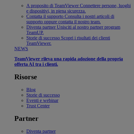
A proposito di TeamViewer
Connettere persone, luoghi
e dispositivi, in piena sicurezza.
Contatta il supporto
Consulta i nostri articoli di
supporto oppure contatta il nostro team.
Diventa partner
Unisciti al nostro partner program
TeamUP.
Storie di successo
Scopri i risultati dei clienti
TeamViewer.
NEWS
TeamViewer rileva una rapida adozione della propria
offerta AI tra i clienti.
Risorse
Blog
Storie di successo
Eventi e webinar
Trust Center
Partner
Diventa partner