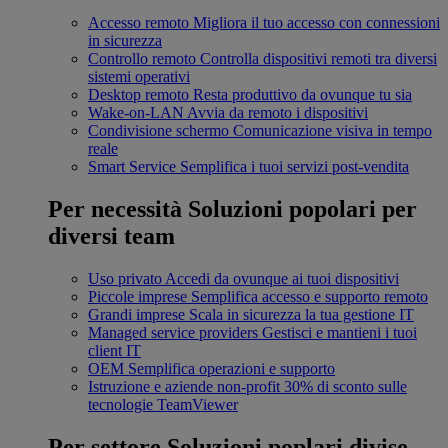
Accesso remoto
Migliora il tuo accesso con connessioni
in sicurezza
Controllo remoto
Controlla dispositivi remoti tra diversi
sistemi operativi
Desktop remoto
Resta produttivo da ovunque tu sia
Wake-on-LAN
Avvia da remoto i dispositivi
Condivisione schermo
Comunicazione visiva in tempo
reale
Smart Service
Semplifica i tuoi servizi post-vendita
Per necessità
Soluzioni popolari per
diversi team
Uso privato
Accedi da ovunque ai tuoi dispositivi
Piccole imprese
Semplifica accesso e supporto remoto
Grandi imprese
Scala in sicurezza la tua gestione IT
Managed service providers
Gestisci e mantieni i tuoi
client IT
OEM
Semplifica operazioni e supporto
Istruzione e aziende non-profit
30% di sconto sulle
tecnologie TeamViewer
Per settore
Soluzioni poplari divise