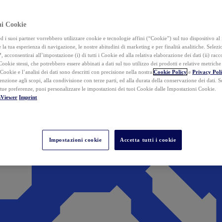
ai Cookie
i suoi partner vorrebbero utilizzare cookie e tecnologie affini (“Cookie”) sul tuo dispositivo al 
 la tua esperienza di navigazione, le nostre abitudini di marketing e per finalità analitiche. Selez
”
, acconsentirai all’impostazione (i) di tutti i Cookie ed alla relativa elaborazione dei dati (ii) racco
 Cookie stessi, che potrebbero essere abbinati a dati sul tuo utilizzo dei prodotti e relative metrich
 Cookie e l’analisi dei dati sono descritti con precisione nella nostra
Cookie Policy
e
Privacy Pol
tenzione agli scopi, alla condivisione con terze parti, ed alla durata della conservazione dei dati. S
 tue preferenze, puoi personalizzare le impostazioni dei tuoi Cookie dalle Impostazioni Cookie.
mViewer
Imprint
Impostazioni cookie
Accetta tutti i cookie