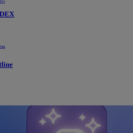
ivi
 DEX
ema
line