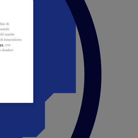
fine di
ionando
lti tramite
e di misurazione.
icy
, con
e desideri