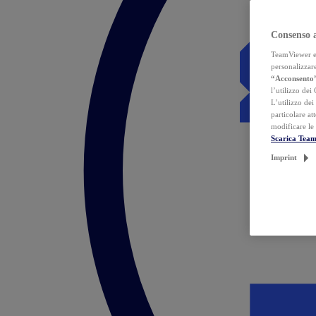
Consenso 
TeamViewer ed 
personalizzare
“Acconsento
l’utilizzo dei
L’utilizzo dei
particolare at
modificare le
Scarica Tea
Imprint