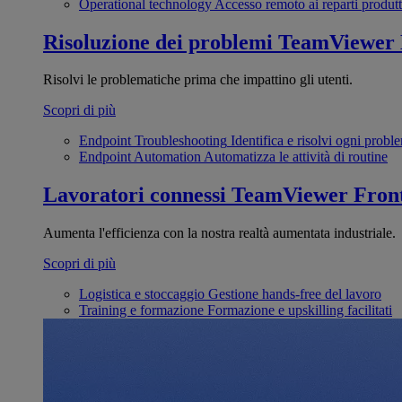
Operational technology
Accesso remoto ai reparti produtt
Risoluzione dei problemi
TeamViewer
Risolvi le problematiche prima che impattino gli utenti.
Scopri di più
Endpoint Troubleshooting
Identifica e risolvi ogni probl
Endpoint Automation
Automatizza le attività di routine
Lavoratori connessi
TeamViewer Front
Aumenta l'efficienza con la nostra realtà aumentata industriale.
Scopri di più
Logistica e stoccaggio
Gestione hands-free del lavoro
Training e formazione
Formazione e upskilling facilitati