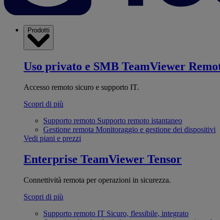
Prodotti
Uso privato e SMB
TeamViewer Remo
Accesso remoto sicuro e supporto IT.
Scopri di più
Supporto remoto
Supporto remoto istantaneo
Gestione remota
Monitoraggio e gestione dei dispositivi
Vedi piani e prezzi
Enterprise
TeamViewer Tensor
Connettività remota per operazioni in sicurezza.
Scopri di più
Supporto remoto IT
Sicuro, flessibile, integrato