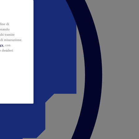
fine di
ionando
lti tramite
e di misurazione.
icy
, con
e desideri