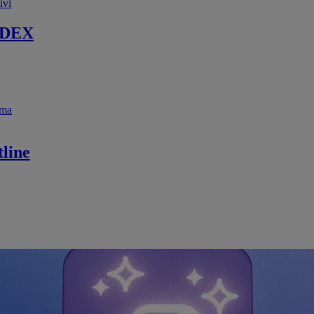
ivi
 DEX
ema
line