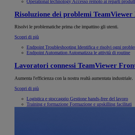
Operational technology
Accesso remoto ai reparti produtt
Risoluzione dei problemi
TeamViewer
Risolvi le problematiche prima che impattino gli utenti.
Scopri di più
Endpoint Troubleshooting
Identifica e risolvi ogni probl
Endpoint Automation
Automatizza le attività di routine
Lavoratori connessi
TeamViewer Front
Aumenta l'efficienza con la nostra realtà aumentata industriale.
Scopri di più
Logistica e stoccaggio
Gestione hands-free del lavoro
Training e formazione
Formazione e upskilling facilitati