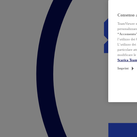
Consenso 
TeamViewer ed 
personalizzare
“Acconsento
l’utilizzo dei
L’utilizzo dei
particolare at
modificare le
Scarica Tea
Imprint