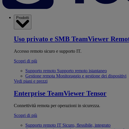
Prodotti
Uso privato e SMB
TeamViewer Remo
Accesso remoto sicuro e supporto IT.
Scopri di più
Supporto remoto
Supporto remoto istantaneo
Gestione remota
Monitoraggio e gestione dei dispositivi
Vedi piani e prezzi
Enterprise
TeamViewer Tensor
Connettività remota per operazioni in sicurezza.
Scopri di più
Supporto remoto IT
Sicuro, flessibile, integrato