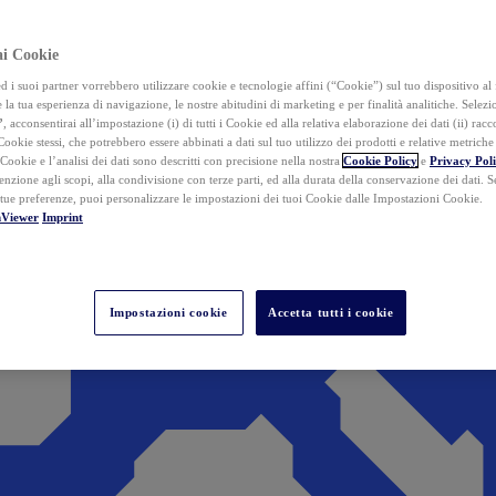
ai Cookie
i suoi partner vorrebbero utilizzare cookie e tecnologie affini (“Cookie”) sul tuo dispositivo al 
 la tua esperienza di navigazione, le nostre abitudini di marketing e per finalità analitiche. Selez
”
, acconsentirai all’impostazione (i) di tutti i Cookie ed alla relativa elaborazione dei dati (ii) racco
 Cookie stessi, che potrebbero essere abbinati a dati sul tuo utilizzo dei prodotti e relative metrich
 Cookie e l’analisi dei dati sono descritti con precisione nella nostra
Cookie Policy
e
Privacy Pol
tenzione agli scopi, alla condivisione con terze parti, ed alla durata della conservazione dei dati. S
 tue preferenze, puoi personalizzare le impostazioni dei tuoi Cookie dalle Impostazioni Cookie.
mViewer
Imprint
Impostazioni cookie
Accetta tutti i cookie