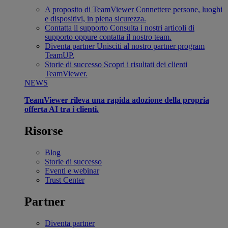
A proposito di TeamViewer
Connettere persone, luoghi
e dispositivi, in piena sicurezza.
Contatta il supporto
Consulta i nostri articoli di
supporto oppure contatta il nostro team.
Diventa partner
Unisciti al nostro partner program
TeamUP.
Storie di successo
Scopri i risultati dei clienti
TeamViewer.
NEWS
TeamViewer rileva una rapida adozione della propria
offerta AI tra i clienti.
Risorse
Blog
Storie di successo
Eventi e webinar
Trust Center
Partner
Diventa partner