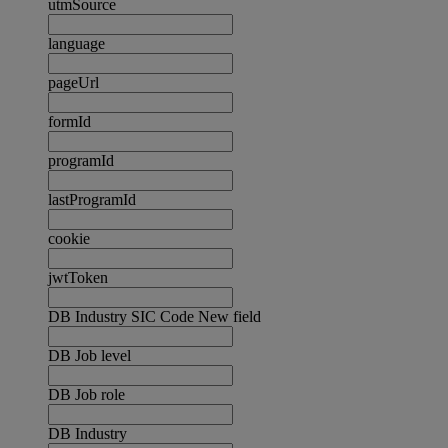
utmSource
language
pageUrl
formId
programId
lastProgramId
cookie
jwtToken
DB Industry SIC Code New field
DB Job level
DB Job role
DB Industry