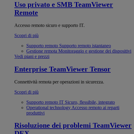
Uso privato e SMB
TeamViewer
Remote
Accesso remoto sicuro e supporto IT.
Scopri di più
Supporto remoto
Supporto remoto istantaneo
Gestione remota
Monitoraggio e gestione dei dispositivi
Vedi piani e prezzi
Enterprise
TeamViewer Tensor
Connettività remota per operazioni in sicurezza.
Scopri di più
Supporto remoto IT
Sicuro, flessibile, integrato
Operational technology
Accesso remoto ai reparti
produttivi
Risoluzione dei problemi
TeamViewer
DEX