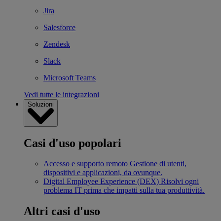
Jira
Salesforce
Zendesk
Slack
Microsoft Teams
Vedi tutte le integrazioni
Soluzioni
Casi d'uso popolari
Accesso e supporto remoto
Gestione di utenti,
dispositivi e applicazioni, da ovunque.
Digital Employee Experience (DEX)
Risolvi ogni
problema IT prima che impatti sulla tua produttività.
Altri casi d'uso