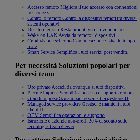
Accesso remoto
Migliora il tuo accesso con connessioni
in sicurezza
Controllo remoto
Controlla dispositivi remoti tra diversi
sistemi operativi
Desktop remoto
Resta produttivo da ovunque tu sia
Wake-on-LAN
Avvia da remoto i dispositivi
Condivisione schermo
Comunicazione visiva in tempo
reale
Smart Service
Semplifica i tuoi servizi post-vendita
Per necessità
Soluzioni popolari per
diversi team
Uso privato
Accedi da ovunque ai tuoi dispositivi
Piccole imprese
Semplifica accesso e supporto remoto
Grandi imprese
Scala in sicurezza la tua gestione IT
Managed service providers
Gestisci e mantieni i tuoi
client IT
OEM
Semplifica operazioni e supporto
Istruzione e aziende non-profit
30% di sconto sulle
tecnologie TeamViewer
Per settore
Soluzioni poplari divise