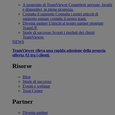
A proposito di TeamViewer
Connettere persone, luoghi
e dispositivi, in piena sicurezza.
Contatta il supporto
Consulta i nostri articoli di
supporto oppure contatta il nostro team.
Diventa partner
Unisciti al nostro partner program
TeamUP.
Storie di successo
Scopri i risultati dei clienti
TeamViewer.
NEWS
TeamViewer rileva una rapida adozione della propria
offerta AI tra i clienti.
Risorse
Blog
Storie di successo
Eventi e webinar
Trust Center
Partner
Diventa partner