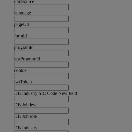
utmSource
language
pageUrl
formId
programId
lastProgramId
cookie
jwtToken
DB Industry SIC Code New field
DB Job level
DB Job role
DB Industry