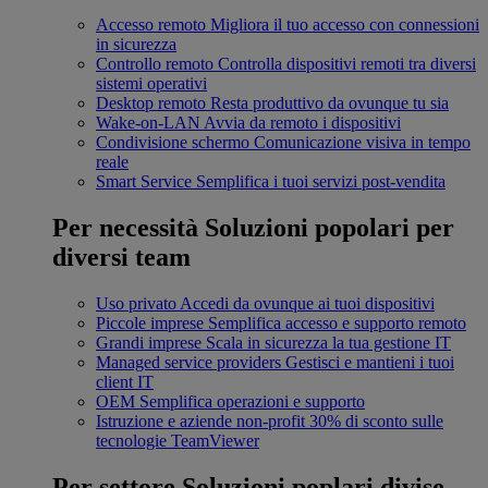
Accesso remoto
Migliora il tuo accesso con connessioni
in sicurezza
Controllo remoto
Controlla dispositivi remoti tra diversi
sistemi operativi
Desktop remoto
Resta produttivo da ovunque tu sia
Wake-on-LAN
Avvia da remoto i dispositivi
Condivisione schermo
Comunicazione visiva in tempo
reale
Smart Service
Semplifica i tuoi servizi post-vendita
Per necessità
Soluzioni popolari per
diversi team
Uso privato
Accedi da ovunque ai tuoi dispositivi
Piccole imprese
Semplifica accesso e supporto remoto
Grandi imprese
Scala in sicurezza la tua gestione IT
Managed service providers
Gestisci e mantieni i tuoi
client IT
OEM
Semplifica operazioni e supporto
Istruzione e aziende non-profit
30% di sconto sulle
tecnologie TeamViewer
Per settore
Soluzioni poplari divise