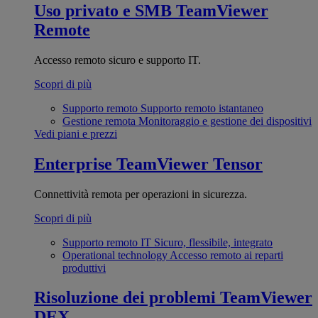
Uso privato e SMB
TeamViewer
Remote
Accesso remoto sicuro e supporto IT.
Scopri di più
Supporto remoto
Supporto remoto istantaneo
Gestione remota
Monitoraggio e gestione dei dispositivi
Vedi piani e prezzi
Enterprise
TeamViewer Tensor
Connettività remota per operazioni in sicurezza.
Scopri di più
Supporto remoto IT
Sicuro, flessibile, integrato
Operational technology
Accesso remoto ai reparti
produttivi
Risoluzione dei problemi
TeamViewer
DEX