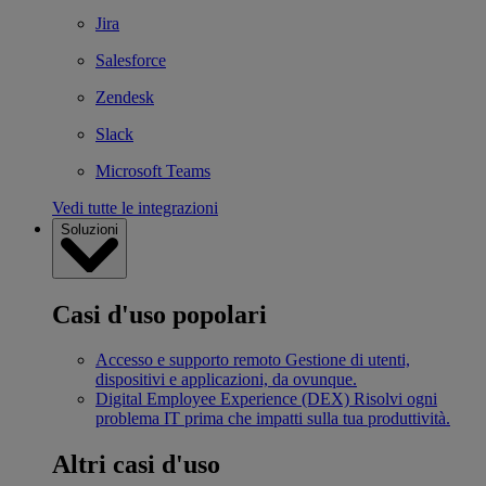
Jira
Salesforce
Zendesk
Slack
Microsoft Teams
Vedi tutte le integrazioni
Soluzioni
Casi d'uso popolari
Accesso e supporto remoto
Gestione di utenti,
dispositivi e applicazioni, da ovunque.
Digital Employee Experience (DEX)
Risolvi ogni
problema IT prima che impatti sulla tua produttività.
Altri casi d'uso