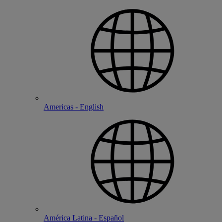
Americas - English
América Latina - Español