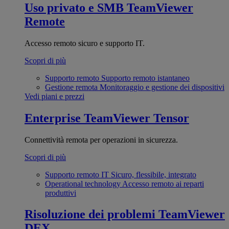
Uso privato e SMB
TeamViewer
Remote
Accesso remoto sicuro e supporto IT.
Scopri di più
Supporto remoto
Supporto remoto istantaneo
Gestione remota
Monitoraggio e gestione dei dispositivi
Vedi piani e prezzi
Enterprise
TeamViewer Tensor
Connettività remota per operazioni in sicurezza.
Scopri di più
Supporto remoto IT
Sicuro, flessibile, integrato
Operational technology
Accesso remoto ai reparti
produttivi
Risoluzione dei problemi
TeamViewer
DEX