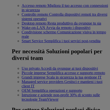
Accesso remoto
Migliora il tuo accesso con connessioni
in sicurezza
Controllo remoto
Controlla dispositivi remoti tra diversi
sistemi operativi
Desktop remoto
Resta produttivo da ovunque tu sia
Wake-on-LAN
Avvia da remoto i dispositivi
Condivisione schermo
Comunicazione visiva in tempo
reale
Smart Service
Semplifica i tuoi servizi post-vendita
Per necessità
Soluzioni popolari per
diversi team
Uso privato
Accedi da ovunque ai tuoi dispositivi
Piccole imprese
Semplifica accesso e supporto remoto
Grandi imprese
Scala in sicurezza la tua gestione IT
Managed service providers
Gestisci e mantieni i tuoi
client IT
OEM
Semplifica operazioni e supporto
Istruzione e aziende non-profit
30% di sconto sulle
tecnologie TeamViewer
Per settore
Soluzioni poplari divise