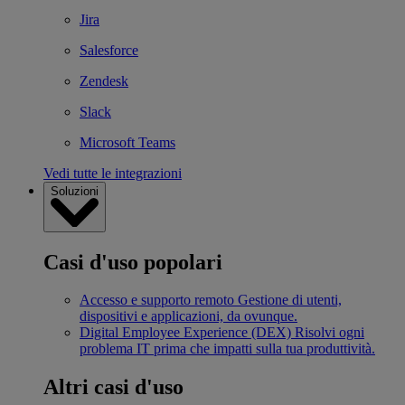
Jira
Salesforce
Zendesk
Slack
Microsoft Teams
Vedi tutte le integrazioni
Soluzioni
Casi d'uso popolari
Accesso e supporto remoto
Gestione di utenti,
dispositivi e applicazioni, da ovunque.
Digital Employee Experience (DEX)
Risolvi ogni
problema IT prima che impatti sulla tua produttività.
Altri casi d'uso