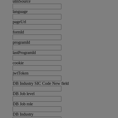
utmSource
language
pageUrl
formId
programId
lastProgramId
cookie
jwtToken
DB Industry SIC Code New field
DB Job level
DB Job role
DB Industry