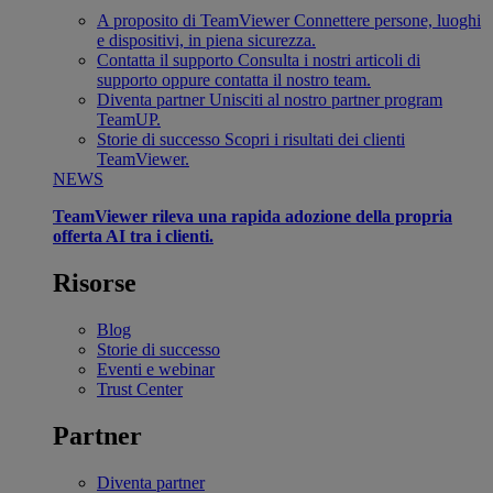
A proposito di TeamViewer
Connettere persone, luoghi
e dispositivi, in piena sicurezza.
Contatta il supporto
Consulta i nostri articoli di
supporto oppure contatta il nostro team.
Diventa partner
Unisciti al nostro partner program
TeamUP.
Storie di successo
Scopri i risultati dei clienti
TeamViewer.
NEWS
TeamViewer rileva una rapida adozione della propria
offerta AI tra i clienti.
Risorse
Blog
Storie di successo
Eventi e webinar
Trust Center
Partner
Diventa partner