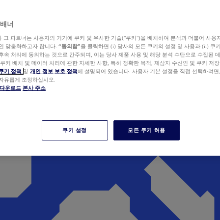
 배너
wer와 그 파트너는 사용자의 기기에 쿠키 및 유사한 기술("쿠키")을 배치하여 분석과 더불어 사용
개인 맞춤화하고자 합니다.
“동의함”
을 클릭하면 (i) 당사의 모든 쿠키의 설정 및 사용과 (ii) 
후속 처리에 동의하는 것으로 간주되며, 이는 당사 제품 사용 및 해당 분석 수단으로 수집된 
 쿠키 배치 및 데이터 처리에 관한 자세한 사항, 특히 정확한 목적, 제삼자 수신인 및 쿠키 저장
쿠키 정책
및
개인 정보 보호 정책
에 설명되어 있습니다. 사용자 기본 설정을 직접 선택하려면
 자유롭게 조정하십시오.
er 다운로드
본사 주소
쿠키 설정
모든 쿠키 허용