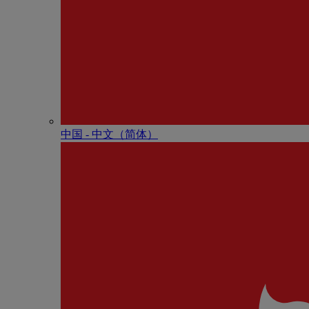
中国 - 中⽂（简体）