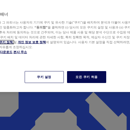
 배너
wer와 그 파트너는 사용자의 기기에 쿠키 및 유사한 기술("쿠키")을 배치하여 분석과 더불어 사용
개인 맞춤화하고자 합니다.
“동의함”
을 클릭하면 (i) 당사의 모든 쿠키의 설정 및 사용과 (ii) 
후속 처리에 동의하는 것으로 간주되며, 이는 당사 제품 사용 및 해당 분석 수단으로 수집된 
 쿠키 배치 및 데이터 처리에 관한 자세한 사항, 특히 정확한 목적, 제삼자 수신인 및 쿠키 저장
쿠키 정책
및
개인 정보 보호 정책
에 설명되어 있습니다. 사용자 기본 설정을 직접 선택하려면
 자유롭게 조정하십시오.
er 다운로드
본사 주소
쿠키 설정
모든 쿠키 허용