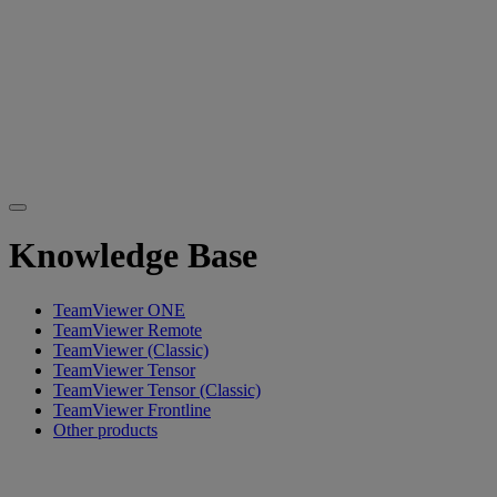
Knowledge Base
TeamViewer ONE
TeamViewer Remote
TeamViewer (Classic)
TeamViewer Tensor
TeamViewer Tensor (Classic)
TeamViewer Frontline
Other products