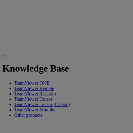
Knowledge Base
TeamViewer ONE
TeamViewer Remote
TeamViewer (Classic)
TeamViewer Tensor
TeamViewer Tensor (Classic)
TeamViewer Frontline
Other products