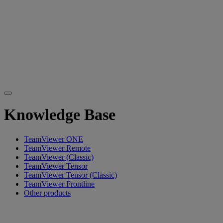
Knowledge Base
TeamViewer ONE
TeamViewer Remote
TeamViewer (Classic)
TeamViewer Tensor
TeamViewer Tensor (Classic)
TeamViewer Frontline
Other products