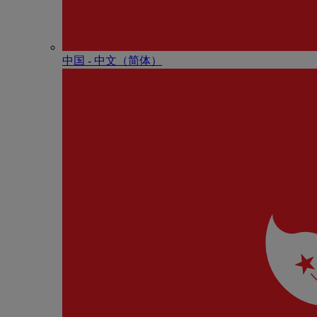
中国 - 中⽂（简体）