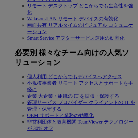
リモート デスクトップ
どこからでも生産性を強
化
Wake-on-LAN
リモート デバイスの有効化
画面共有
リアルタイムのビジュアル コミュニケ
ーション
Smart Service
アフターサービス運用の効率化
必要別
様々なチーム向けの人気ソ
リューション
個人利用
どこからでもデバイスへアクセス
小規模事業者
リモート アクセスとサポートを手
軽に
企業
大企業・組織の IT を拡張・保護する
管理サービス プロバイダー
クライアントの IT を
管理・保守する
OEM
サポートと業務の効率化
非営利団体と教育機関
TeamViewer テクノロジー
が 30% オフ