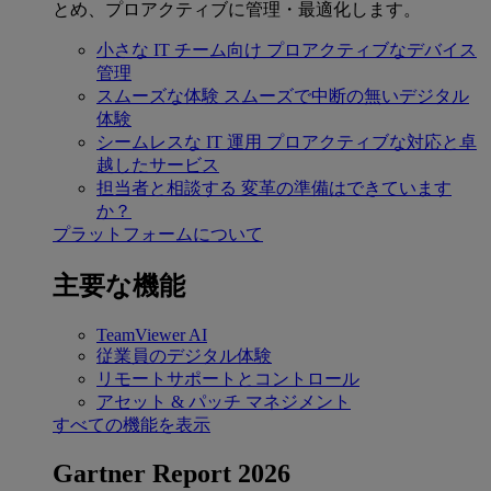
とめ、プロアクティブに管理・最適化します。
小さな IT チーム向け
プロアクティブなデバイス
管理
スムーズな体験
スムーズで中断の無いデジタル
体験
シームレスな IT 運用
プロアクティブな対応と卓
越したサービス
担当者と相談する
変革の準備はできています
か？
プラットフォームについて
主要な機能
TeamViewer AI
従業員のデジタル体験
リモートサポートとコントロール
アセット & パッチ マネジメント
すべての機能を表示
Gartner Report 2026