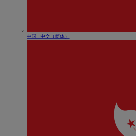
中国 - 中⽂（简体）