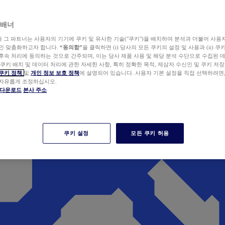
 배너
wer와 그 파트너는 사용자의 기기에 쿠키 및 유사한 기술("쿠키")을 배치하여 분석과 더불어 사용
개인 맞춤화하고자 합니다.
“동의함”
을 클릭하면 (i) 당사의 모든 쿠키의 설정 및 사용과 (ii) 
후속 처리에 동의하는 것으로 간주되며, 이는 당사 제품 사용 및 해당 분석 수단으로 수집된 
 쿠키 배치 및 데이터 처리에 관한 자세한 사항, 특히 정확한 목적, 제삼자 수신인 및 쿠키 저장
쿠키 정책
및
개인 정보 보호 정책
에 설명되어 있습니다. 사용자 기본 설정을 직접 선택하려면
 자유롭게 조정하십시오.
er 다운로드
본사 주소
쿠키 설정
모든 쿠키 허용