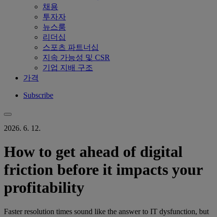
채용
투자자
뉴스룸
리더십
스포츠 파트너십
지속 가능성 및 CSR
기업 지배 구조
가격
Subscribe
2026. 6. 12.
How to get ahead of digital
friction before it impacts your
profitability
Faster resolution times sound like the answer to IT dysfunction, but