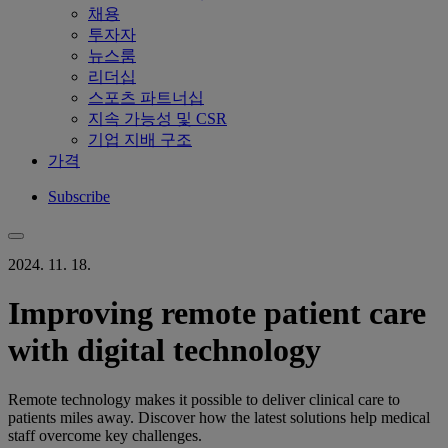
채용
투자자
뉴스룸
리더십
스포츠 파트너십
지속 가능성 및 CSR
기업 지배 구조
가격
Subscribe
2024. 11. 18.
Improving remote patient care
with digital technology
Remote technology makes it possible to deliver clinical care to
patients miles away. Discover how the latest solutions help medical
staff overcome key challenges.