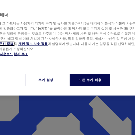
 배너
wer와 그 파트너는 사용자의 기기에 쿠키 및 유사한 기술("쿠키")을 배치하여 분석과 더불어 사용
개인 맞춤화하고자 합니다.
“동의함”
을 클릭하면 (i) 당사의 모든 쿠키의 설정 및 사용과 (ii) 
후속 처리에 동의하는 것으로 간주되며, 이는 당사 제품 사용 및 해당 분석 수단으로 수집된 
 쿠키 배치 및 데이터 처리에 관한 자세한 사항, 특히 정확한 목적, 제삼자 수신인 및 쿠키 저장
쿠키 정책
및
개인 정보 보호 정책
에 설명되어 있습니다. 사용자 기본 설정을 직접 선택하려면
 자유롭게 조정하십시오.
er 다운로드
본사 주소
쿠키 설정
모든 쿠키 허용