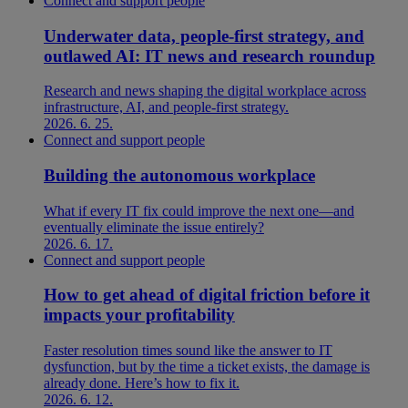
Connect and support people
Underwater data, people-first strategy, and
outlawed AI: IT news and research roundup
Research and news shaping the digital workplace across
infrastructure, AI, and people-first strategy.
2026. 6. 25.
Connect and support people
Building the autonomous workplace
What if every IT fix could improve the next one—and
eventually eliminate the issue entirely?
2026. 6. 17.
Connect and support people
How to get ahead of digital friction before it
impacts your profitability
Faster resolution times sound like the answer to IT
dysfunction, but by the time a ticket exists, the damage is
already done. Here’s how to fix it.
2026. 6. 12.