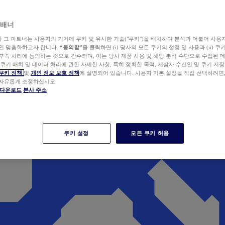
 배너
wer와 그 파트너는 사용자의 기기에 쿠키 및 유사한 기술("쿠키")을 배치하여 분석과 더불어 사용
개인 맞춤화하고자 합니다.
“동의함”
을 클릭하면 (i) 당사의 모든 쿠키의 설정 및 사용과 (ii) 
후속 처리에 동의하는 것으로 간주되며, 이는 당사 제품 사용 및 해당 분석 수단으로 수집된 
 쿠키 배치 및 데이터 처리에 관한 자세한 사항, 특히 정확한 목적, 제삼자 수신인 및 쿠키 저장
쿠키 정책
및
개인 정보 보호 정책
에 설명되어 있습니다. 사용자 기본 설정을 직접 선택하려면
 자유롭게 조정하십시오.
er 다운로드
본사 주소
쿠키 설정
모든 쿠키 허용