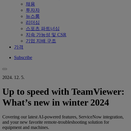
채용
투자자
뉴스룸
리더십
스포츠 파트너십
지속 가능성 및 CSR
기업 지배 구조
가격
Subscribe
2024. 12. 5.
Up to speed with TeamViewer:
What’s new in winter 2024
Covering our latest AI-powered features, ServiceNow integration,
and your new favorite remote-troubleshooting solution for
equipment and machines.