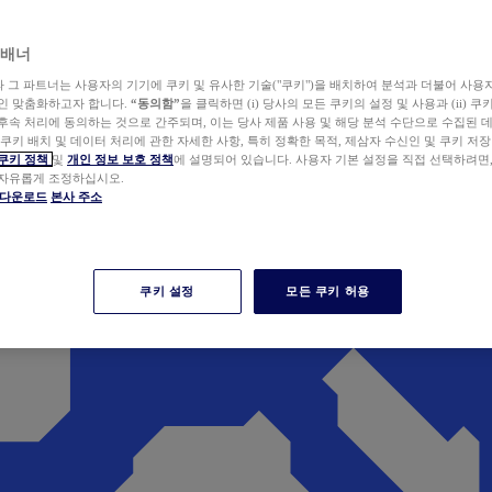
 배너
wer와 그 파트너는 사용자의 기기에 쿠키 및 유사한 기술("쿠키")을 배치하여 분석과 더불어 사용
개인 맞춤화하고자 합니다.
“동의함”
을 클릭하면 (i) 당사의 모든 쿠키의 설정 및 사용과 (ii) 
후속 처리에 동의하는 것으로 간주되며, 이는 당사 제품 사용 및 해당 분석 수단으로 수집된 
 쿠키 배치 및 데이터 처리에 관한 자세한 사항, 특히 정확한 목적, 제삼자 수신인 및 쿠키 저장
쿠키 정책
및
개인 정보 보호 정책
에 설명되어 있습니다. 사용자 기본 설정을 직접 선택하려면
 자유롭게 조정하십시오.
er 다운로드
본사 주소
쿠키 설정
모든 쿠키 허용