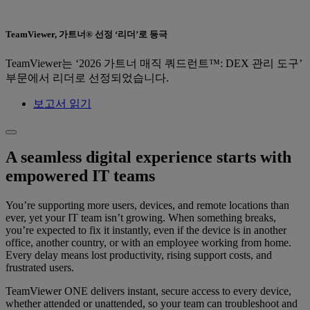
TeamViewer, 가트너® 선정 ‘리더’로 등극
TeamViewer는 ‘2026 가트너 매직 쿼드런트™: DEX 관리 도구’
부문에서 리더로 선정되었습니다.
보고서 읽기
A seamless digital experience starts with
empowered IT teams
You’re supporting more users, devices, and remote locations than
ever, yet your IT team isn’t growing. When something breaks,
you’re expected to fix it instantly, even if the device is in another
office, another country, or with an employee working from home.
Every delay means lost productivity, rising support costs, and
frustrated users.
TeamViewer ONE delivers instant, secure access to every device,
whether attended or unattended, so your team can troubleshoot and