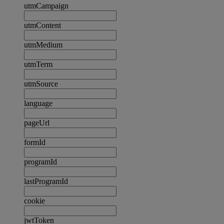
utmCampaign
utmContent
utmMedium
utmTerm
utmSource
language
pageUrl
formId
programId
lastProgramId
cookie
jwtToken