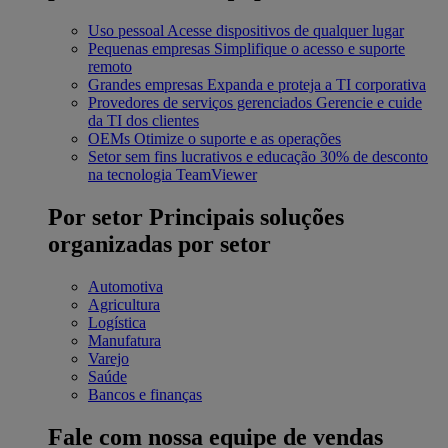
Uso pessoal
Acesse dispositivos de qualquer lugar
Pequenas empresas
Simplifique o acesso e suporte
remoto
Grandes empresas
Expanda e proteja a TI corporativa
Provedores de serviços gerenciados
Gerencie e cuide
da TI dos clientes
OEMs
Otimize o suporte e as operações
Setor sem fins lucrativos e educação
30% de desconto
na tecnologia TeamViewer
Por setor
Principais soluções
organizadas por setor
Automotiva
Agricultura
Logística
Manufatura
Varejo
Saúde
Bancos e finanças
Fale com nossa equipe de vendas