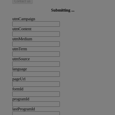
Contact us
Submitting ...
utmCampaign
utmContent
utmMedium
utmTerm
utmSource
language
pageUrl
formId
programId
lastProgramId