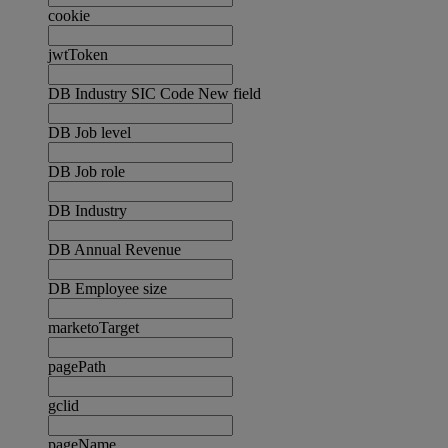
cookie
jwtToken
DB Industry SIC Code New field
DB Job level
DB Job role
DB Industry
DB Annual Revenue
DB Employee size
marketoTarget
pagePath
gclid
pageName