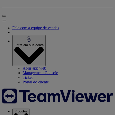
Fale com a equipe de vendas
Entre em sua conta
Abrir app web
Management Console
Ticket
Portal do cliente
Produtos