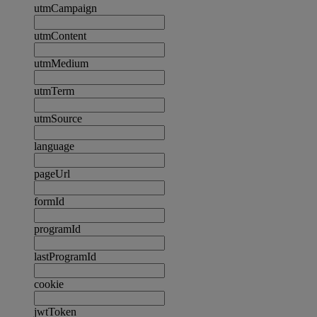
utmCampaign
utmContent
utmMedium
utmTerm
utmSource
language
pageUrl
formId
programId
lastProgramId
cookie
jwtToken