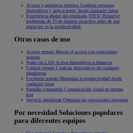
Acceso y asistencia remotos
Gestiona personas,
dispositivos y aplicaciones, desde cualquier lugar.
Experiencia digital del empleado (DEX)
Resuelve
problemas de TI de manera proactiva antes de que
impacten en la productividad.
Otros casos de uso
Acceso remoto
Mejora el acceso con conexiones
seguras
Wake-on-LAN
Activa dispositivos a distancia
Control remoto
Controla dispositivos en cualquier
plataforma
Escritorio remoto
Maximiza la productividad desde
cualquier lugar
Pantalla compartida
Comunicación visual en tiempo
real
Servicio inteligente
Optimiza las operaciones posventa
Por necesidad
Soluciones populares
para diferentes equipos