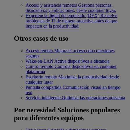
Acceso y asistencia remotos
Gestiona personas,
dispositivos y aplicaciones, desde cualquier lugar.
Experiencia digital del empleado (DEX)
Resuelve
problemas de TI de manera proactiva antes de que
impacten en la productividad.
Otros casos de uso
Acceso remoto
Mejora el acceso con conexiones
seguras
Wake-on-LAN
Activa dispositivos a distancia
Control remoto
Controla dispositivos en cualquier
plataforma
Escritorio remoto
Maximiza la productividad desde
cualquier lugar
Pantalla compartida
Comunicación visual en tiempo
real
Servicio inteligente
Optimiza las operaciones posventa
Por necesidad
Soluciones populares
para diferentes equipos