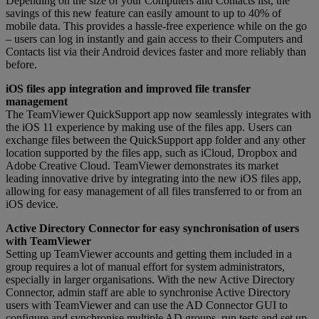
Depending on the size of your Computers and Contacts list, the
savings of this new feature can easily amount to up to 40% of
mobile data. This provides a hassle-free experience while on the go
– users can log in instantly and gain access to their Computers and
Contacts list via their Android devices faster and more reliably than
before.
iOS files app integration and improved file transfer
management
The TeamViewer QuickSupport app now seamlessly integrates with
the iOS 11 experience by making use of the files app. Users can
exchange files between the QuickSupport app folder and any other
location supported by the files app, such as iCloud, Dropbox and
Adobe Creative Cloud. TeamViewer demonstrates its market
leading innovative drive by integrating into the new iOS files app,
allowing for easy management of all files transferred to or from an
iOS device.
Active Directory Connector for easy synchronisation of users
with TeamViewer
Setting up TeamViewer accounts and getting them included in a
group requires a lot of manual effort for system administrators,
especially in larger organisations. With the new Active Directory
Connector, admin staff are able to synchronise Active Directory
users with TeamViewer and can use the AD Connector GUI to
configure and synchronise multiple AD groups, run tests and set up