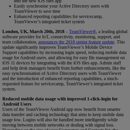
into the new iOS files app
Easily synchronise your Active Directory users with
TeamViewer to save time
Enhanced reporting capabilities for servicecamp,
TeamViewer’s integrated ticket system
London, UK, March 20th, 2018
–
TeamViewer®
, a leading global
software provider for IoT, connectivity, monitoring, support, and
team collaboration,
announces the 2018 spring feature update
. This
update significantly improves TeamViewer’s Mobile Device
Support capabilities by increasing login speed, reducing mobile data
usage for Android users, and allowing for easy file management on
iOS 11 devices by integrating with the iOS files app. Admin staff
and help desk managers benefit from further enhancements, like the
easy synchronisation of Active Directory users with TeamViewer
and the introduction of enhanced reporting capabilities, a much-
requested feature for servicecamp, TeamViewer’s integrated ticket
system.
Reduced mobile data usage with improved 1-click-login for
Android Users
Users of the TeamViewer Android app now benefit from smarter
data transfer and caching technology that aims to keep mobile data
usage low. Logins will also be handled more intelligently while
moving between mobile networks or dealing with signal loss.