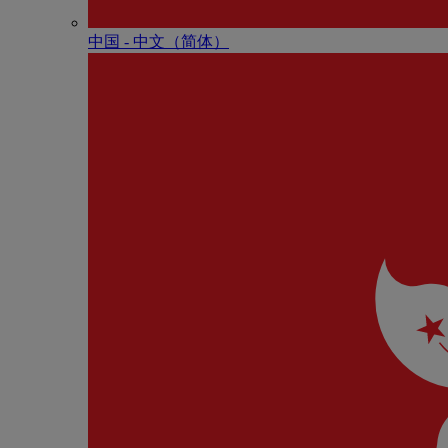
中国 - 中⽂（简体）