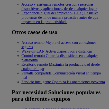
Acceso y asistencia remotos
Gestiona personas,
dispositivos y aplicaciones, desde cualquier lugar.
Experiencia digital del empleado (DEX)
Resuelve
problemas de TI de manera proactiva antes de que
impacten en la productividad.
Otros casos de uso
Acceso remoto
Mejora el acceso con conexiones
seguras
Wake-on-LAN
Activa dispositivos a distancia
Control remoto
Controla dispositivos en cualquier
plataforma
Escritorio remoto
Maximiza la productividad desde
cualquier lugar
Pantalla compartida
Comunicación visual en tiempo
real
Servicio inteligente
Optimiza las operaciones posventa
Por necesidad
Soluciones populares
para diferentes equipos