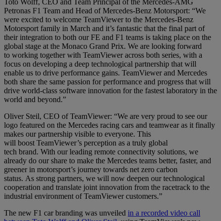
Toto Wolff, CEO and Team Principal of the Mercedes-AMG
Petronas F1 Team and Head of Mercedes-Benz Motorsport: “We
were excited to welcome TeamViewer to the Mercedes-Benz
Motorsport family in March and it’s fantastic that the final part of
their integration to both our FE and F1 teams is taking place on the
global stage at the Monaco Grand Prix. We are looking forward
to working together with TeamViewer across both series, with a
focus on developing a deep technological partnership that will
enable us to drive performance gains. TeamViewer and Mercedes
both share the same passion for performance and progress that will
drive world-class software innovation for the fastest laboratory in the
world and beyond.”
Oliver Steil, CEO of TeamViewer: “We are very proud to see our
logo featured on the
Mercedes racing cars
and teamwear as it finally
makes our partnership visible to everyone. This
will boost TeamViewer’s perception
as a truly global
tech brand
.
With our leading remote connectivity solutions, we
already do our share to make the Mercedes teams better, faster, and
greener in motorsport’s journey towards net zero carbon
status. As strong partners, we will now deepen our technological
cooperation and translate joint innovation
from the racetrack to the
industrial environment of TeamViewer customers
.
”
The new F1 car branding was unveiled
in a recorded video call