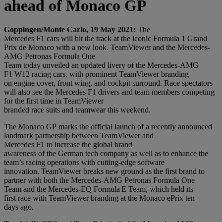
ahead of Monaco GP
Goppingen/Monte Carlo, 19 May 2021:
The
Mercedes F1 cars will hit the track at the iconic Formula 1 Grand
Prix de Monaco with a new look.
TeamViewer and the Mercedes-
AMG Petronas Formula One
Team today unveiled an updated livery of the Mercedes-AMG
F1 W12 racing cars, with prominent TeamViewer branding
on engine cover, front wing, and cockpit surround. Race spectators
will also see the Mercedes F1 drivers and team members competing
for the first time in TeamViewer
branded race suits and teamwear this weekend.
The Monaco GP marks the official launch of a recently announced
landmark partnership between TeamViewer and
Mercedes F1 to increase the global brand
awareness of the German tech company as well as to enhance the
team’s racing operations with cutting-edge software
innovation. TeamViewer breaks new ground as the first brand to
partner with both the Mercedes-AMG Petronas Formula One
Team and the Mercedes-EQ Formula E Team, which held its
first race with TeamViewer branding at the Monaco ePrix ten
days ago.