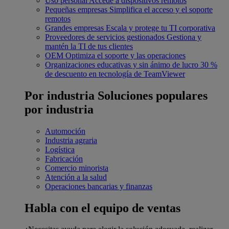
Uso personal
Accede a dispositivos remotos
Pequeñas empresas
Simplifica el acceso y el soporte
remotos
Grandes empresas
Escala y protege tu TI corporativa
Proveedores de servicios gestionados
Gestiona y
mantén la TI de tus clientes
OEM
Optimiza el soporte y las operaciones
Organizaciones educativas y sin ánimo de lucro
30 %
de descuento en tecnología de TeamViewer
Por industria
Soluciones populares
por industria
Automoción
Industria agraria
Logística
Fabricación
Comercio minorista
Atención a la salud
Operaciones bancarias y finanzas
Habla con el equipo de ventas