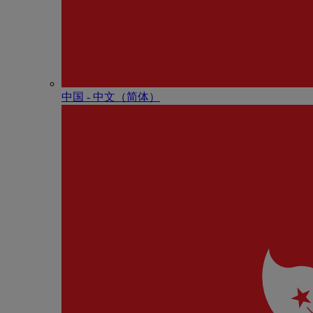
中国 - 中⽂（简体）