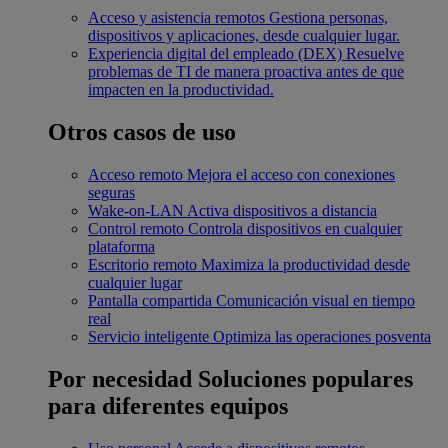
Acceso y asistencia remotos
Gestiona personas,
dispositivos y aplicaciones, desde cualquier lugar.
Experiencia digital del empleado (DEX)
Resuelve
problemas de TI de manera proactiva antes de que
impacten en la productividad.
Otros casos de uso
Acceso remoto
Mejora el acceso con conexiones
seguras
Wake-on-LAN
Activa dispositivos a distancia
Control remoto
Controla dispositivos en cualquier
plataforma
Escritorio remoto
Maximiza la productividad desde
cualquier lugar
Pantalla compartida
Comunicación visual en tiempo
real
Servicio inteligente
Optimiza las operaciones posventa
Por necesidad
Soluciones populares
para diferentes equipos