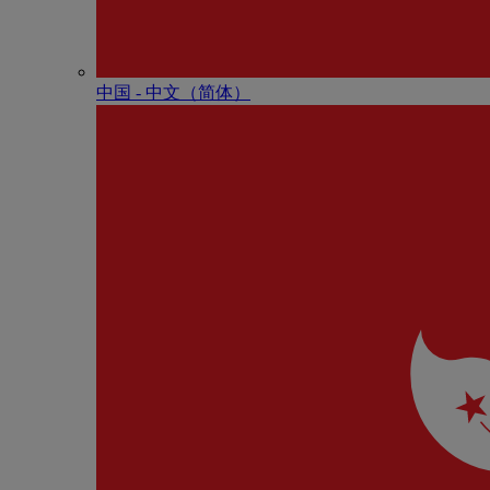
中国 - 中⽂（简体）