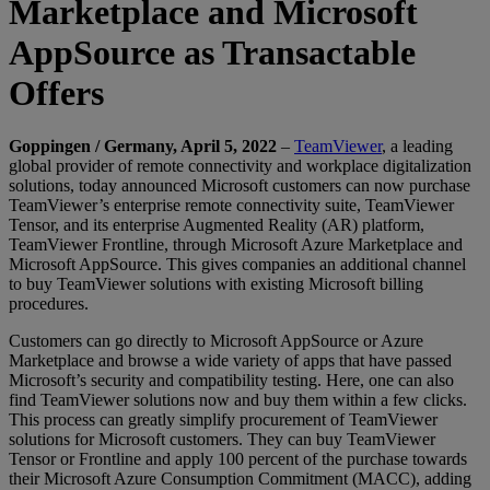
Marketplace and Microsoft
AppSource as Transactable
Offers
Goppingen / Germany, April 5, 2022
–
TeamViewer
, a leading
global provider of remote connectivity and workplace digitalization
solutions, today announced Microsoft customers can now purchase
TeamViewer’s enterprise remote connectivity suite, TeamViewer
Tensor, and its enterprise Augmented Reality (AR) platform,
TeamViewer Frontline, through Microsoft Azure Marketplace and
Microsoft AppSource. This gives companies an additional channel
to buy TeamViewer solutions with existing Microsoft billing
procedures.
Customers can go directly to Microsoft AppSource or Azure
Marketplace and browse a wide variety of apps that have passed
Microsoft’s security and compatibility testing. Here, one can also
find TeamViewer solutions now and buy them within a few clicks.
This process can greatly simplify procurement of TeamViewer
solutions for Microsoft customers. They can buy TeamViewer
Tensor or Frontline and apply 100 percent of the purchase towards
their Microsoft Azure Consumption Commitment (MACC), adding