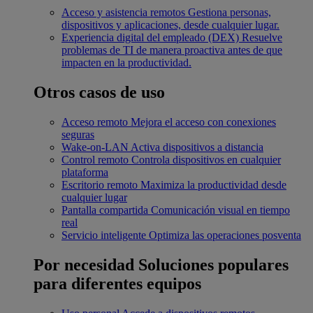
Acceso y asistencia remotos
Gestiona personas,
dispositivos y aplicaciones, desde cualquier lugar.
Experiencia digital del empleado (DEX)
Resuelve
problemas de TI de manera proactiva antes de que
impacten en la productividad.
Otros casos de uso
Acceso remoto
Mejora el acceso con conexiones
seguras
Wake-on-LAN
Activa dispositivos a distancia
Control remoto
Controla dispositivos en cualquier
plataforma
Escritorio remoto
Maximiza la productividad desde
cualquier lugar
Pantalla compartida
Comunicación visual en tiempo
real
Servicio inteligente
Optimiza las operaciones posventa
Por necesidad
Soluciones populares
para diferentes equipos