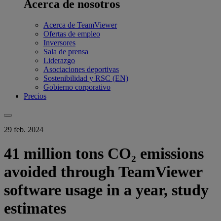
Acerca de nosotros
Acerca de TeamViewer
Ofertas de empleo
Inversores
Sala de prensa
Liderazgo
Asociaciones deportivas
Sostenibilidad y RSC (EN)
Gobierno corporativo
Precios
29 feb. 2024
41 million tons CO₂ emissions
avoided through TeamViewer
software usage in a year, study
estimates