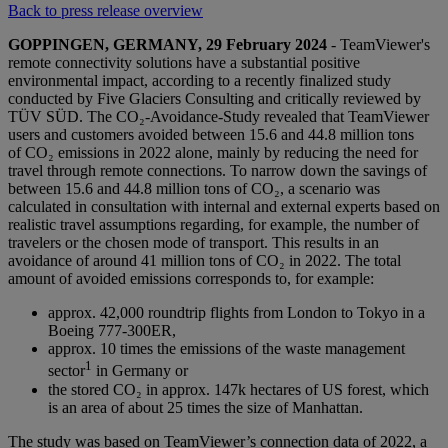
Back to press release overview
GOPPINGEN, GERMANY, 29 February 2024
- TeamViewer's
remote connectivity solutions have a substantial positive
environmental impact, according to a recently finalized study
conducted by Five Glaciers Consulting and critically reviewed by
TÜV SÜD. The CO₂-Avoidance-Study revealed that TeamViewer
users and customers avoided between 15.6 and 44.8 million tons
of CO₂ emissions in 2022 alone, mainly by reducing the need for
travel through remote connections. To narrow down the savings of
between 15.6 and 44.8 million tons of CO₂, a scenario was
calculated in consultation with internal and external experts based on
realistic travel assumptions regarding, for example, the number of
travelers or the chosen mode of transport. This results in an
avoidance of around 41 million tons of CO₂ in 2022. The total
amount of avoided emissions corresponds to, for example:
approx. 42,000 roundtrip flights from London to Tokyo in a
Boeing 777-300ER,
approx. 10 times the emissions of the waste management
1
sector
in Germany or
the stored CO₂ in approx. 147k hectares of US forest, which
is an area of about 25 times the size of Manhattan.
The study was based on TeamViewer’s connection data of 2022, a