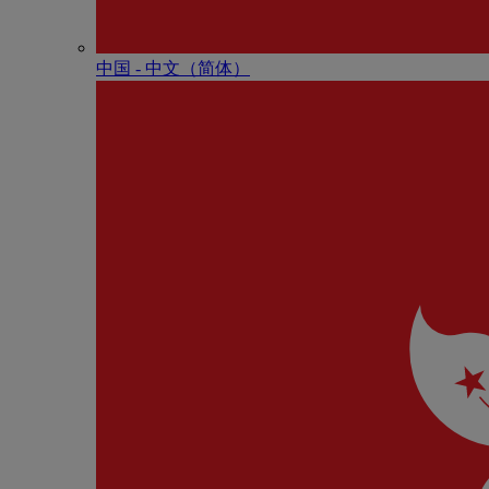
中国 - 中⽂（简体）