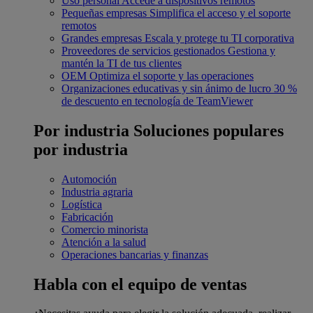
Uso personal
Accede a dispositivos remotos
Pequeñas empresas
Simplifica el acceso y el soporte
remotos
Grandes empresas
Escala y protege tu TI corporativa
Proveedores de servicios gestionados
Gestiona y
mantén la TI de tus clientes
OEM
Optimiza el soporte y las operaciones
Organizaciones educativas y sin ánimo de lucro
30 %
de descuento en tecnología de TeamViewer
Por industria
Soluciones populares
por industria
Automoción
Industria agraria
Logística
Fabricación
Comercio minorista
Atención a la salud
Operaciones bancarias y finanzas
Habla con el equipo de ventas