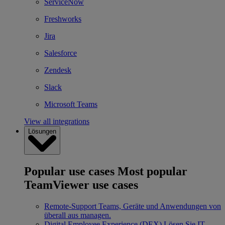
ServiceNow
Freshworks
Jira
Salesforce
Zendesk
Slack
Microsoft Teams
View all integrations
Lösungen
Popular use cases
Most popular
TeamViewer use cases
Remote-Support
Teams, Geräte und Anwendungen von
überall aus managen.
Digital Employee Experience (DEX)
Lösen Sie IT-