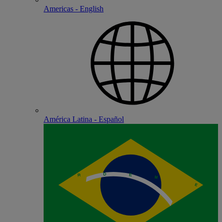
Americas - English
América Latina - Español