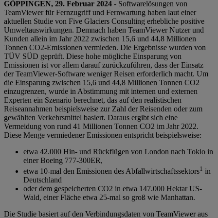
GÖPPINGEN, 29. Februar 2024
- Softwarelösungen von
TeamViewer für Fernzugriff und Fernwartung haben laut einer
aktuellen Studie von Five Glaciers Consulting erhebliche positive
Umweltauswirkungen. Demnach haben TeamViewer Nutzer und
Kunden allein im Jahr 2022 zwischen 15,6 und 44,8 Millionen
Tonnen CO2-Emissionen vermieden. Die Ergebnisse wurden von
TÜV SÜD geprüft. Diese hohe mögliche Einsparung von
Emissionen ist vor allem darauf zurückzuführen, dass der Einsatz
der TeamViewer-Software weniger Reisen erforderlich macht. Um
die Einsparung zwischen 15,6 und 44,8 Millionen Tonnen CO2
einzugrenzen, wurde in Abstimmung mit internen und externen
Experten ein Szenario berechnet, das auf den realistischen
Reiseannahmen beispielsweise zur Zahl der Reisenden oder zum
gewählten Verkehrsmittel basiert. Daraus ergibt sich eine
Vermeidung von rund 41 Millionen Tonnen CO2 im Jahr 2022.
Diese Menge vermiedener Emissionen entspricht beispielsweise:
etwa 42.000 Hin- und Rückflügen von London nach Tokio in
einer Boeing 777-300ER,
1
etwa 10-mal den Emissionen des Abfallwirtschaftssektors
in
Deutschland
oder dem gespeicherten CO2 in etwa 147.000 Hektar US-
Wald, einer Fläche etwa 25-mal so groß wie Manhattan.
Die Studie basiert auf den Verbindungsdaten von TeamViewer aus