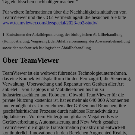
Tag ein bisschen nachhaltiger machen.”
Für weitere Informationen über die Nachhaltigkeitsinitiativen von
TeamViewer und die CO2-Vermeidungsstudie besuchen Sie bitte
www.teamviewer.com/de/special/2023-co2-study/
.
1. Emissionen der Abfalldeponierung, der biologischen Abfallbehandlung
(Kompostierung, Vergärung), der Abfallverbrennung, der Abwasserbehandlung
sowie der mechanisch-biologischen Abfallbehandlung.
Über TeamViewer
TeamViewer ist ein weltweit führendes Technologieunternehmen,
das eine Konnektivitätsplattform für den Fernzugriff, die Steuerung,
Verwaltung, Überwachung und Reparatur von Geräten aller Art
anbietet – von Laptops und Mobiltelefonen bis hin zu
Industriemaschinen und Robotern. Obwohl TeamViewer für die
private Nutzung kostenlos ist, hat es mehr als 640.000 Abonnenten
und ermöglicht es Unternehmen aller Größen und Branchen, ihre
geschäftskritischen Prozesse durch nahtlose Konnektivität zu
digitalisieren. Vor dem Hintergrund globaler Megatrends wie
Geräteverbreitung, Automatisierung und New Work gestaltet
TeamViewer die digitale Transformation proaktiv und entwickelt
kontinuierlich Innovationen in den Bereichen Augmented Reality,