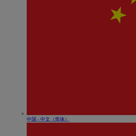
中国 - 中⽂（简体）