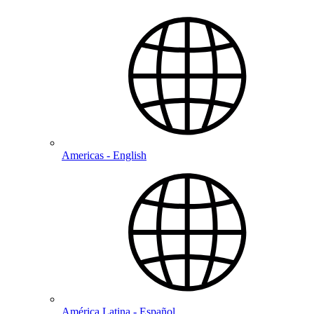
Americas - English
América Latina - Español