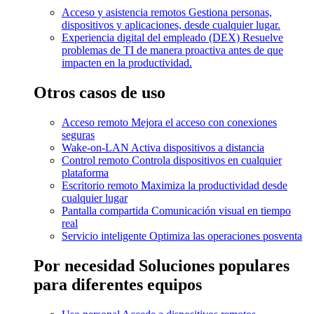
Acceso y asistencia remotos
Gestiona personas,
dispositivos y aplicaciones, desde cualquier lugar.
Experiencia digital del empleado (DEX)
Resuelve
problemas de TI de manera proactiva antes de que
impacten en la productividad.
Otros casos de uso
Acceso remoto
Mejora el acceso con conexiones
seguras
Wake-on-LAN
Activa dispositivos a distancia
Control remoto
Controla dispositivos en cualquier
plataforma
Escritorio remoto
Maximiza la productividad desde
cualquier lugar
Pantalla compartida
Comunicación visual en tiempo
real
Servicio inteligente
Optimiza las operaciones posventa
Por necesidad
Soluciones populares
para diferentes equipos