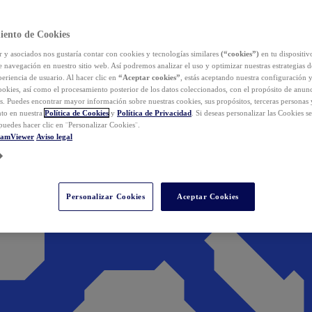
iento de Cookies
y asociados nos gustaría contar con cookies y tecnologías similares
(“cookies”)
en tu dispositiv
e navegación en nuestro sitio web. Así podremos analizar el uso y optimizar nuestras estrategias 
eriencia de usuario. Al hacer clic en
“Aceptar cookies”
, estás aceptando nuestra configuración 
cookies, así como el procesamiento posterior de los datos coleccionados, con el propósito de anun
s. Puedes encontrar mayor información sobre nuestras cookies, sus propósitos, terceras personas 
to en nuestra
Política de Cookies
y
Política de Privacidad
. Si deseas personalizar las Cookies s
puedes hacer clic en ¨Personalizar Cookies¨.
eamViewer
Aviso legal
Personalizar Cookies
Aceptar Cookies