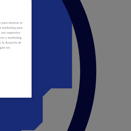
o para mejorar tu
de marketing para
y uso respectivo
cios y marketing
y la duración de
egún tus