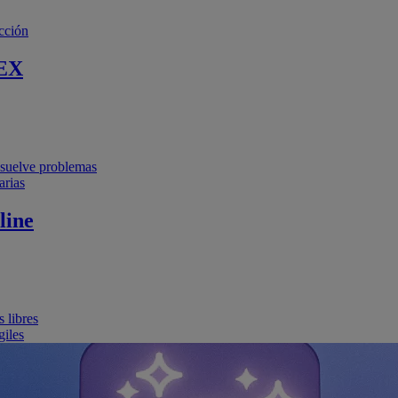
cción
EX
resuelve problemas
arias
line
 libres
giles