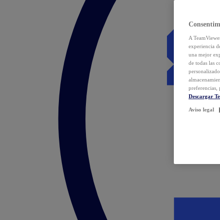
Consentim
A TeamViewer 
experiencia d
una mejor exp
de todas las 
personalizado
almacenamien
preferencias, 
Descargar T
Aviso legal