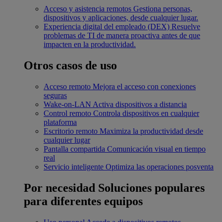
Acceso y asistencia remotos
Gestiona personas,
dispositivos y aplicaciones, desde cualquier lugar.
Experiencia digital del empleado (DEX)
Resuelve
problemas de TI de manera proactiva antes de que
impacten en la productividad.
Otros casos de uso
Acceso remoto
Mejora el acceso con conexiones
seguras
Wake-on-LAN
Activa dispositivos a distancia
Control remoto
Controla dispositivos en cualquier
plataforma
Escritorio remoto
Maximiza la productividad desde
cualquier lugar
Pantalla compartida
Comunicación visual en tiempo
real
Servicio inteligente
Optimiza las operaciones posventa
Por necesidad
Soluciones populares
para diferentes equipos