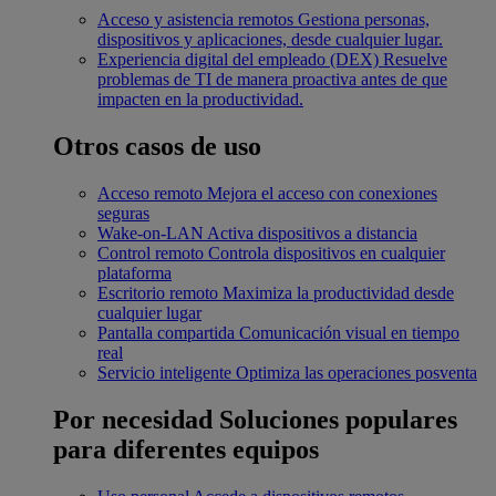
Acceso y asistencia remotos
Gestiona personas,
dispositivos y aplicaciones, desde cualquier lugar.
Experiencia digital del empleado (DEX)
Resuelve
problemas de TI de manera proactiva antes de que
impacten en la productividad.
Otros casos de uso
Acceso remoto
Mejora el acceso con conexiones
seguras
Wake-on-LAN
Activa dispositivos a distancia
Control remoto
Controla dispositivos en cualquier
plataforma
Escritorio remoto
Maximiza la productividad desde
cualquier lugar
Pantalla compartida
Comunicación visual en tiempo
real
Servicio inteligente
Optimiza las operaciones posventa
Por necesidad
Soluciones populares
para diferentes equipos