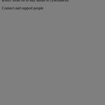
actors. Read on to stay ahead of cyberattacks.
Connect and support people