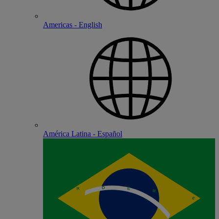
Americas - English
América Latina - Español