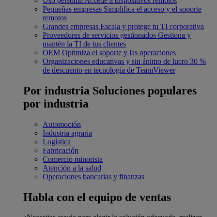
Uso personal
Accede a dispositivos remotos
Pequeñas empresas
Simplifica el acceso y el soporte
remotos
Grandes empresas
Escala y protege tu TI corporativa
Proveedores de servicios gestionados
Gestiona y
mantén la TI de tus clientes
OEM
Optimiza el soporte y las operaciones
Organizaciones educativas y sin ánimo de lucro
30 %
de descuento en tecnología de TeamViewer
Por industria
Soluciones populares
por industria
Automoción
Industria agraria
Logística
Fabricación
Comercio minorista
Atención a la salud
Operaciones bancarias y finanzas
Habla con el equipo de ventas