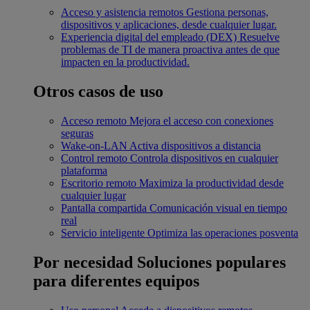
Acceso y asistencia remotos
Gestiona personas,
dispositivos y aplicaciones, desde cualquier lugar.
Experiencia digital del empleado (DEX)
Resuelve
problemas de TI de manera proactiva antes de que
impacten en la productividad.
Otros casos de uso
Acceso remoto
Mejora el acceso con conexiones
seguras
Wake-on-LAN
Activa dispositivos a distancia
Control remoto
Controla dispositivos en cualquier
plataforma
Escritorio remoto
Maximiza la productividad desde
cualquier lugar
Pantalla compartida
Comunicación visual en tiempo
real
Servicio inteligente
Optimiza las operaciones posventa
Por necesidad
Soluciones populares
para diferentes equipos