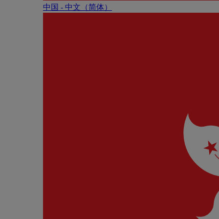
中国 - 中⽂（简体）