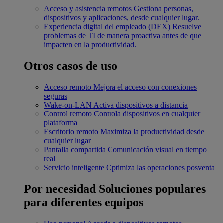
Acceso y asistencia remotos
Gestiona personas,
dispositivos y aplicaciones, desde cualquier lugar.
Experiencia digital del empleado (DEX)
Resuelve
problemas de TI de manera proactiva antes de que
impacten en la productividad.
Otros casos de uso
Acceso remoto
Mejora el acceso con conexiones
seguras
Wake-on-LAN
Activa dispositivos a distancia
Control remoto
Controla dispositivos en cualquier
plataforma
Escritorio remoto
Maximiza la productividad desde
cualquier lugar
Pantalla compartida
Comunicación visual en tiempo
real
Servicio inteligente
Optimiza las operaciones posventa
Por necesidad
Soluciones populares
para diferentes equipos