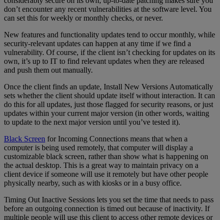
considerably secure on its own, up-to-date patching makes sure you
don’t encounter any recent vulnerabilities at the software level. You
can set this for weekly or monthly checks, or never.
New features and functionality updates tend to occur monthly, while
security-relevant updates can happen at any time if we find a
vulnerability. Of course, if the client isn’t checking for updates on its
own, it’s up to IT to find relevant updates when they are released
and push them out manually.
Once the client finds an update, Install New Versions Automatically
sets whether the client should update itself without interaction. It can
do this for all updates, just those flagged for security reasons, or just
updates within your current major version (in other words, waiting
to update to the next major version until you’ve tested it).
Black Screen
for Incoming Connections means that when a
computer is being used remotely, that computer will display a
customizable black screen, rather than show what is happening on
the actual desktop. This is a great way to maintain privacy on a
client device if someone will use it remotely but have other people
physically nearby, such as with kiosks or in a busy office.
Timing Out Inactive Sessions lets you set the time that needs to pass
before an outgoing connection is timed out because of inactivity. If
multiple people will use this client to access other remote devices or