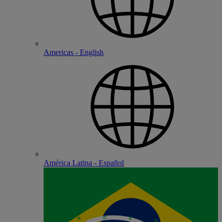
Americas - English
América Latina - Español