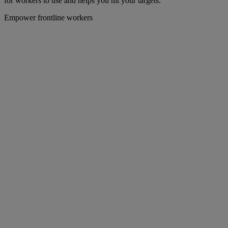
for workers to use and helps you hit your targets.
Empower frontline workers