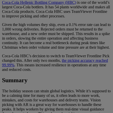
Coca-Cola Hellenic Bottling Company (HBC)
is one of the world’s
largest Coca-Cola bottlers. It has 54 plants worldwide and makes all
Coca-Cola products. Coca-Cola HBC uses TeamViewer Frontline
to improve picking and other processes.
Given the high volumes they ship, even a 0.1% error rate can lead to
1,000 wrong deliveries. Rejected orders must be returned to the
warehouse, and a new order must be shipped. This results in a spike
in orders, slowing the entire operation and affecting business
continuity. It can become a real bottleneck during peak times like
Christmas when order volume and time pressure are at their highest.
Coca-Cola HBC’s decision to switch to TeamViewer Frontline Pick
changed this. After only two months,
the picking accuracy reached
99.99%
. This means increased resilience in operations at any time
and reduced costs.
Summary
The holiday season can strain global logistics. While it’s supposed to
be a calming time for many of us, it often leads to more work,
mistakes, and costs for warehouses and delivery teams. Vision
picking with AR is a great way for warehouses to handle these
peaks. It helps workers by giving them real-time visual guidance