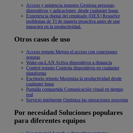
Acceso y asistencia remotos
Gestiona personas,
dispositivos y aplicaciones, desde cualquier lugar.
Experiencia digital del empleado (DEX)
Resuelve
problemas de TI de manera proactiva antes de que
impacten en la productividad.
Otros casos de uso
Acceso remoto
Mejora el acceso con conexiones
seguras
Wake-on-LAN
Activa dispositivos a distancia
Control remoto
Controla dispositivos en cualquier
plataforma
Escritorio remoto
Maximiza la productividad desde
cualquier lugar
Pantalla compartida
Comunicación visual en tiempo
real
Servicio inteligente
Optimiza las operaciones posventa
Por necesidad
Soluciones populares
para diferentes equipos