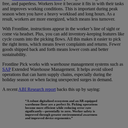
free, and paperless. Workers love it because it fits in with their tasks
and improves working conditions. This is important during peak
season when you have a heavy workload and long hours. As a
result, workers are more energized, which means less turnover.
With Frontline, instructions appear in the worker’s line of sight or
come via headset. Plus, you can add inventory-keeping features like
cycle counts into the picking flows. All this makes it easier to pick
the right items, which means fewer complaints and returns. Fewer
goods shipped back and forth means lower costs and better
sustainability.
Frontline Pick works with warehouse management systems such as
SAP
Extended Warehouse Management. It helps avoid siloed
operations that can harm supply chains, especially during the
holiday season or when facing unexpected surges in demand.
A recent
ABI Research report
backs this up by saying:
“A robust digitalized ecosystem and an AR-equipped
warehouse floor are a perfect fit. Picking operations
become more efficient while reducing error rate
significantly—potentially to zero. Worker safety is
improved through greater environmental awareness
and improved device ergonomics.
”