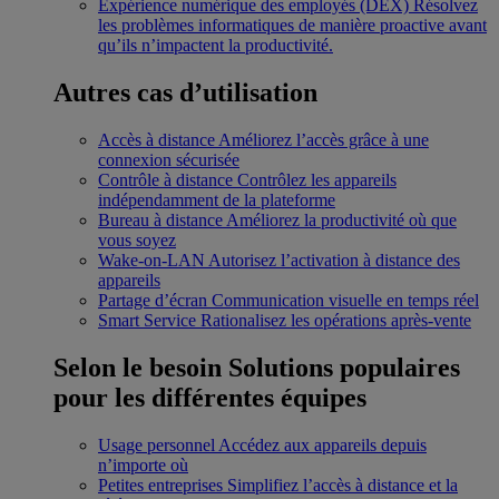
Expérience numérique des employés (DEX)
Résolvez
les problèmes informatiques de manière proactive avant
qu’ils n’impactent la productivité.
Autres cas d’utilisation
Accès à distance
Améliorez l’accès grâce à une
connexion sécurisée
Contrôle à distance
Contrôlez les appareils
indépendamment de la plateforme
Bureau à distance
Améliorez la productivité où que
vous soyez
Wake-on-LAN
Autorisez l’activation à distance des
appareils
Partage d’écran
Communication visuelle en temps réel
Smart Service
Rationalisez les opérations après-vente
Selon le besoin
Solutions populaires
pour les différentes équipes
Usage personnel
Accédez aux appareils depuis
n’importe où
Petites entreprises
Simplifiez l’accès à distance et la