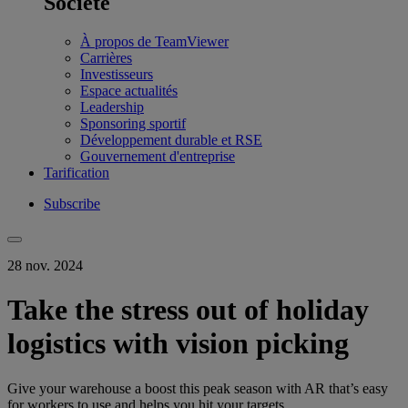
Société
À propos de TeamViewer
Carrières
Investisseurs
Espace actualités
Leadership
Sponsoring sportif
Développement durable et RSE
Gouvernement d'entreprise
Tarification
Subscribe
28 nov. 2024
Take the stress out of holiday
logistics with vision picking
Give your warehouse a boost this peak season with AR that’s easy
for workers to use and helps you hit your targets.