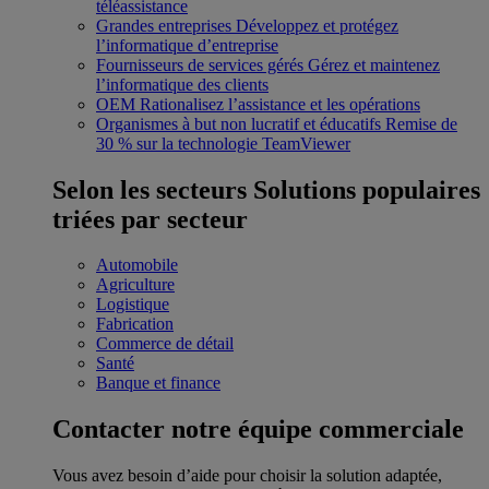
téléassistance
Grandes entreprises
Développez et protégez
l’informatique d’entreprise
Fournisseurs de services gérés
Gérez et maintenez
l’informatique des clients
OEM
Rationalisez l’assistance et les opérations
Organismes à but non lucratif et éducatifs
Remise de
30 % sur la technologie TeamViewer
Selon les secteurs
Solutions populaires
triées par secteur
Automobile
Agriculture
Logistique
Fabrication
Commerce de détail
Santé
Banque et finance
Contacter notre équipe commerciale
Vous avez besoin d’aide pour choisir la solution adaptée,