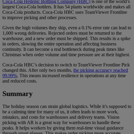
Coca-Cola Hellenic Bottling Company (HBC)
is one of the world’s
largest Coca-Cola bottlers. It has 54 plants worldwide and makes all
Coca-Cola products. Coca-Cola HBC uses TeamViewer Frontline
to improve picking and other processes.
Given the high volumes they ship, even a 0.1% error rate can lead to
1,000 wrong deliveries. Rejected orders must be returned to the
warehouse, and a new order must be shipped. This results in a spike
in orders, slowing the entire operation and affecting business
continuity. It can become a real bottleneck during peak times like
Christmas when order volume and time pressure are at their highest.
Coca-Cola HBC’s decision to switch to TeamViewer Frontline Pick
changed this. After only two months,
the picking accuracy reached
99.99%
. This means increased resilience in operations at any time
and reduced costs.
Summary
The holiday season can strain global logistics. While it’s supposed to
be a calming time for many of us, it often leads to more work,
mistakes, and costs for warehouses and delivery teams. Vision
picking with AR is a great way for warehouses to handle these
peaks. It helps workers by giving them real-time visual guidance
through smart glasses. This makes order picking more accurate,