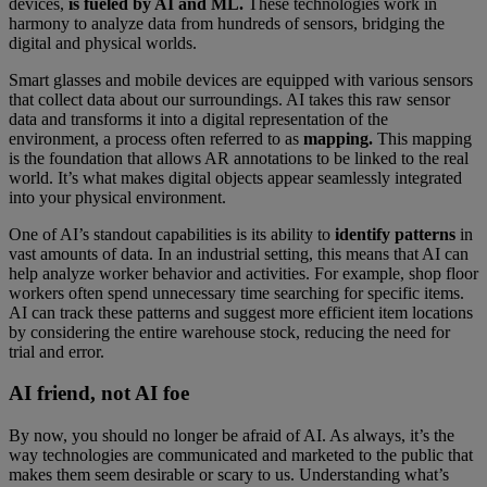
devices,
is fueled by AI and ML.
These technologies work in
harmony to analyze data from hundreds of sensors, bridging the
digital and physical worlds.
Smart glasses and mobile devices are equipped with various sensors
that collect data about our surroundings. AI takes this raw sensor
data and transforms it into a digital representation of the
environment, a process often referred to as
mapping.
This mapping
is the foundation that allows AR annotations to be linked to the real
world. It’s what makes digital objects appear seamlessly integrated
into your physical environment.
One of AI’s standout capabilities is its ability to
identify patterns
in
vast amounts of data. In an industrial setting, this means that AI can
help analyze worker behavior and activities. For example, shop floor
workers often spend unnecessary time searching for specific items.
AI can track these patterns and suggest more efficient item locations
by considering the entire warehouse stock, reducing the need for
trial and error.
AI friend, not AI foe
By now, you should no longer be afraid of AI. As always, it’s the
way technologies are communicated and marketed to the public that
makes them seem desirable or scary to us. Understanding what’s