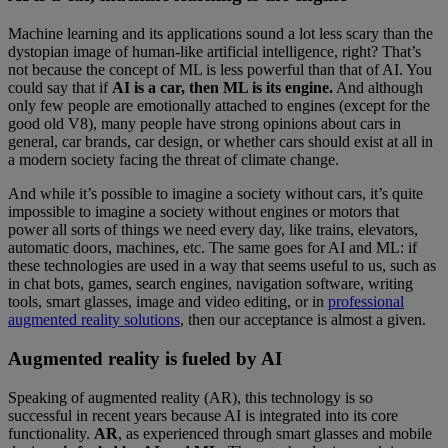
Machine learning and its applications sound a lot less scary than the
dystopian image of human-like artificial intelligence, right? That’s
not because the concept of ML is less powerful than that of AI. You
could say that if
AI is a car, then ML is its engine.
And although
only few people are emotionally attached to engines (except for the
good old V8), many people have strong opinions about cars in
general, car brands, car design, or whether cars should exist at all in
a modern society facing the threat of climate change.
And while it’s possible to imagine a society without cars, it’s quite
impossible to imagine a society without engines or motors that
power all sorts of things we need every day, like trains, elevators,
automatic doors, machines, etc. The same goes for AI and ML: if
these technologies are used in a way that seems useful to us, such as
in chat bots, games, search engines, navigation software, writing
tools, smart glasses, image and video editing, or in
professional
augmented reality solutions
, then our acceptance is almost a given.
Augmented reality is fueled by AI
Speaking of augmented reality (AR), this technology is so
successful in recent years because AI is integrated into its core
functionality.
AR
, as experienced through smart glasses and mobile