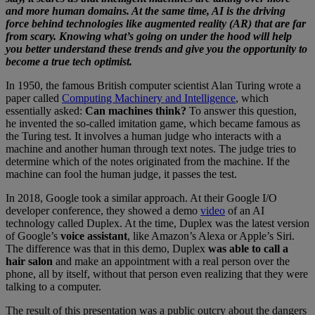
and more human domains. At the same time, AI is the driving
force behind technologies like augmented reality (AR) that are far
from scary. Knowing what’s going on under the hood will help
you better understand these trends and give you the opportunity to
become a true tech optimist.
In 1950, the famous British computer scientist Alan Turing wrote a
paper called
Computing Machinery and Intelligence
, which
essentially asked:
Can machines think?
To answer this question,
he invented the so-called imitation game, which became famous as
the Turing test. It involves a human judge who interacts with a
machine and another human through text notes. The judge tries to
determine which of the notes originated from the machine. If the
machine can fool the human judge, it passes the test.
In 2018, Google took a similar approach. At their Google I/O
developer conference, they showed a demo
video
of an AI
technology called Duplex. At the time, Duplex was the latest version
of Google’s
voice assistant
, like Amazon’s Alexa or Apple’s Siri.
The difference was that in this demo, Duplex
was able to call a
hair salon
and make an appointment with a real person over the
phone, all by itself, without that person even realizing that they were
talking to a computer.
The result of this presentation was a public outcry about the dangers