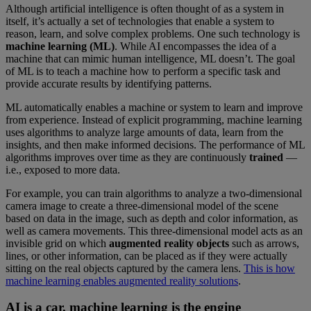
Although artificial intelligence is often thought of as a system in
itself, it’s actually a set of technologies that enable a system to
reason, learn, and solve complex problems. One such technology is
machine learning (ML)
. While AI encompasses the idea of a
machine that can mimic human intelligence, ML doesn’t. The goal
of ML is to teach a machine how to perform a specific task and
provide accurate results by identifying patterns.
ML automatically enables a machine or system to learn and improve
from experience. Instead of explicit programming, machine learning
uses algorithms to analyze large amounts of data, learn from the
insights, and then make informed decisions. The performance of ML
algorithms improves over time as they are continuously
trained
—
i.e., exposed to more data.
For example, you can train algorithms to analyze a two-dimensional
camera image to create a three-dimensional model of the scene
based on data in the image, such as depth and color information, as
well as camera movements. This three-dimensional model acts as an
invisible grid on which
augmented reality objects
such as arrows,
lines, or other information, can be placed as if they were actually
sitting on the real objects captured by the camera lens.
This is how
machine learning enables augmented reality solutions
.
AI is a car, machine learning is the engine