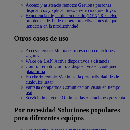
Acceso y asistencia remotos
Gestiona personas,
dispositivos y aplicaciones, desde cualquier lugar.
Experiencia digital del empleado (DEX)
Resuelve
problemas de TI de manera proactiva antes de que
impacten en la productividad.
Otros casos de uso
Acceso remoto
Mejora el acceso con conexiones
seguras
Wake-on-LAN
Activa dispositivos a distancia
Control remoto
Controla dispositivos en cualquier
plataforma
Escritorio remoto
Maximiza la productividad desde
cualquier lugar
Pantalla compartida
Comunicación visual en tiempo
real
Servicio inteligente
Optimiza las operaciones posventa
Por necesidad
Soluciones populares
para diferentes equipos