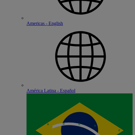
Americas - English
América Latina - Español