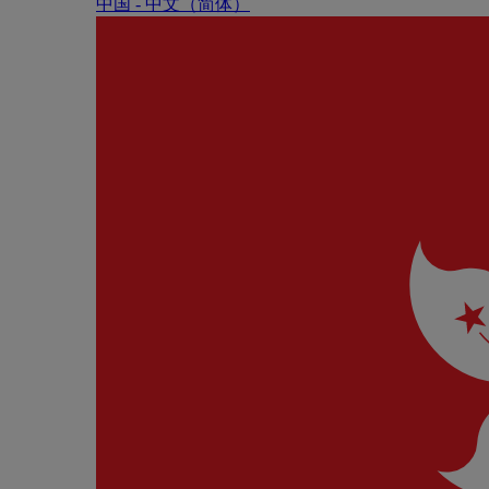
中国 - 中⽂（简体）