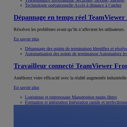
Téléassistance informatique
Sécurisée, flexible, intégrée
Technologie opérationnelle
Accès à distance à l’atelier
Dépannage en temps réel
TeamViewer
Résolvez les problèmes avant qu’ils n’affectent les utilisateurs.
En savoir plus
Dépannage des points de terminaison
Identifiez et résol
Automatisation des points de terminaison
Automatisez les
Travailleur connecté
TeamViewer Fron
Améliorez votre efficacité avec la réalité augmentée industrielle
En savoir plus
Logistique et entreposage
Manutention mains libres
Formation et intégration
Intégration rapide et perfection