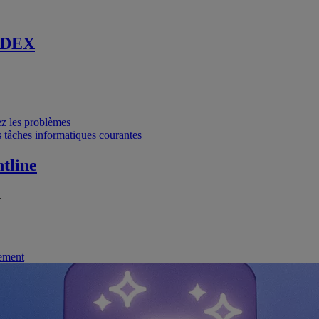
 DEX
vez les problèmes
 tâches informatiques courantes
tline
.
nement