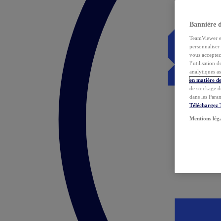
Bannière 
TeamViewer et 
personnaliser 
vous acceptez 
l’utilisation 
analytiques as
en matière de
de stockage d
dans les Para
Téléchargez
Mentions lég