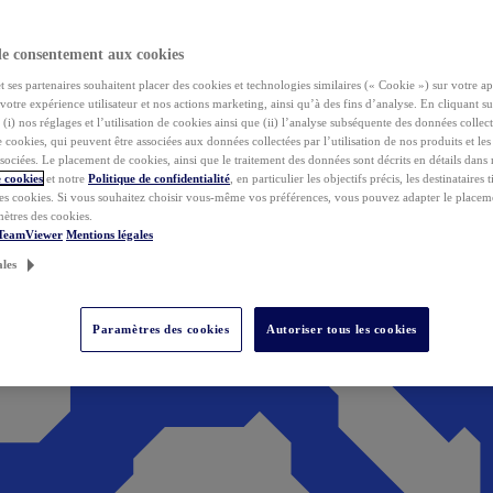
de consentement aux cookies
ses partenaires souhaitent placer des cookies et technologies similaires (« Cookie ») sur votre ap
votre expérience utilisateur et nos actions marketing, ainsi qu’à des fins d’analyse. En cliquant s
(i) nos réglages et l’utilisation de cookies ainsi que (ii) l’analyse subséquente des données collect
de cookies, qui peuvent être associées aux données collectées par l’utilisation de nos produits et le
sociées. Le placement de cookies, ainsi que le traitement des données sont décrits en détails dans
 cookies
et notre
Politique de confidentialité
, en particulier les objectifs précis, les destinataires t
es cookies. Si vous souhaitez choisir vous-même vos préférences, vous pouvez adapter le placem
mètres des cookies.
 TeamViewer
Mentions légales
ales
Paramètres des cookies
Autoriser tous les cookies