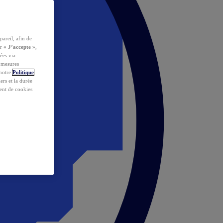
pareil, afin de
ur
« J’accepte »
,
ées via
s mesures
 notre
Politique
iers et la durée
ent de cookies