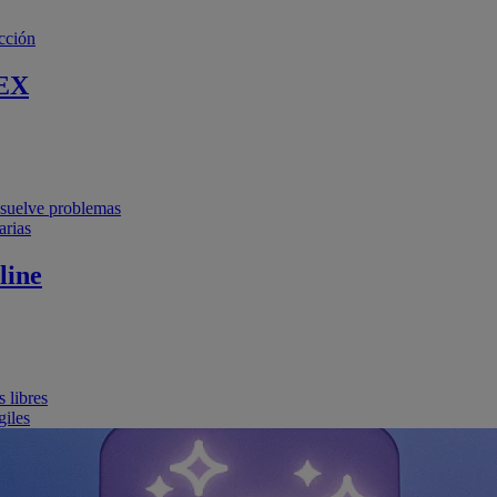
cción
EX
resuelve problemas
arias
line
 libres
giles