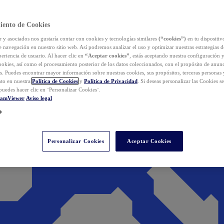
iento de Cookies
y asociados nos gustaría contar con cookies y tecnologías similares
(“cookies”)
en tu dispositiv
e navegación en nuestro sitio web. Así podremos analizar el uso y optimizar nuestras estrategias 
eriencia de usuario. Al hacer clic en
“Aceptar cookies”
, estás aceptando nuestra configuración 
cookies, así como el procesamiento posterior de los datos coleccionados, con el propósito de anun
s. Puedes encontrar mayor información sobre nuestras cookies, sus propósitos, terceras personas 
to en nuestra
Política de Cookies
y
Política de Privacidad
. Si deseas personalizar las Cookies s
puedes hacer clic en ¨Personalizar Cookies¨.
eamViewer
Aviso legal
Personalizar Cookies
Aceptar Cookies