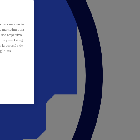
o para mejorar tu
de marketing para
y uso respectivo
cios y marketing
y la duración de
egún tus