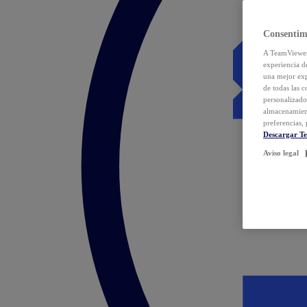
Consentim
A TeamViewer 
experiencia d
una mejor exp
de todas las 
personalizado
almacenamien
preferencias, 
Descargar T
Aviso legal