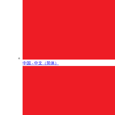
中国 - 中⽂（简体）