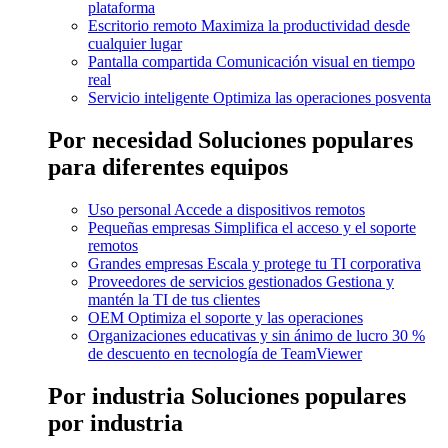
plataforma
Escritorio remoto
Maximiza la productividad desde
cualquier lugar
Pantalla compartida
Comunicación visual en tiempo
real
Servicio inteligente
Optimiza las operaciones posventa
Por necesidad
Soluciones populares
para diferentes equipos
Uso personal
Accede a dispositivos remotos
Pequeñas empresas
Simplifica el acceso y el soporte
remotos
Grandes empresas
Escala y protege tu TI corporativa
Proveedores de servicios gestionados
Gestiona y
mantén la TI de tus clientes
OEM
Optimiza el soporte y las operaciones
Organizaciones educativas y sin ánimo de lucro
30 %
de descuento en tecnología de TeamViewer
Por industria
Soluciones populares
por industria