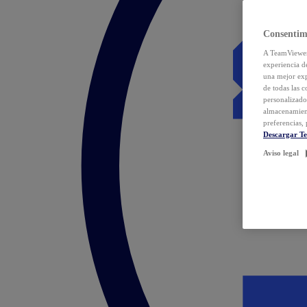
Consentim
A TeamViewer 
experiencia d
una mejor exp
de todas las 
personalizado
almacenamien
preferencias, 
Descargar T
Aviso legal