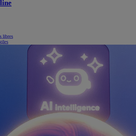
line
 libres
giles