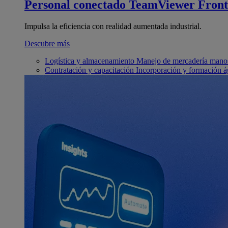
Personal conectado
TeamViewer Front
Impulsa la eficiencia con realidad aumentada industrial.
Descubre más
Logística y almacenamiento
Manejo de mercadería manos
Contratación y capacitación
Incorporación y formación á