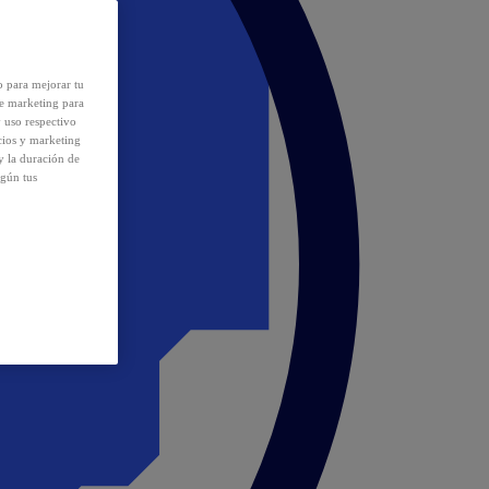
o para mejorar tu
de marketing para
y uso respectivo
cios y marketing
y la duración de
egún tus