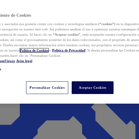
iento de Cookies
y asociados nos gustaría contar con cookies y tecnologías similares
(“cookies”)
en tu dispositiv
e navegación en nuestro sitio web. Así podremos analizar el uso y optimizar nuestras estrategias 
eriencia de usuario. Al hacer clic en
“Aceptar cookies”
, estás aceptando nuestra configuración 
cookies, así como el procesamiento posterior de los datos coleccionados, con el propósito de anun
s. Puedes encontrar mayor información sobre nuestras cookies, sus propósitos, terceras personas 
to en nuestra
Política de Cookies
y
Política de Privacidad
. Si deseas personalizar las Cookies s
puedes hacer clic en ¨Personalizar Cookies¨.
eamViewer
Aviso legal
Personalizar Cookies
Aceptar Cookies