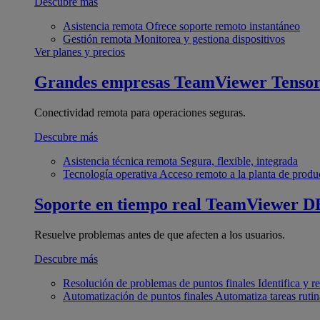
Descubre más
Asistencia remota
Ofrece soporte remoto instantáneo
Gestión remota
Monitorea y gestiona dispositivos
Ver planes y precios
Grandes empresas
TeamViewer Tenso
Conectividad remota para operaciones seguras.
Descubre más
Asistencia técnica remota
Segura, flexible, integrada
Tecnología operativa
Acceso remoto a la planta de produ
Soporte en tiempo real
TeamViewer D
Resuelve problemas antes de que afecten a los usuarios.
Descubre más
Resolución de problemas de puntos finales
Identifica y 
Automatización de puntos finales
Automatiza tareas rutin