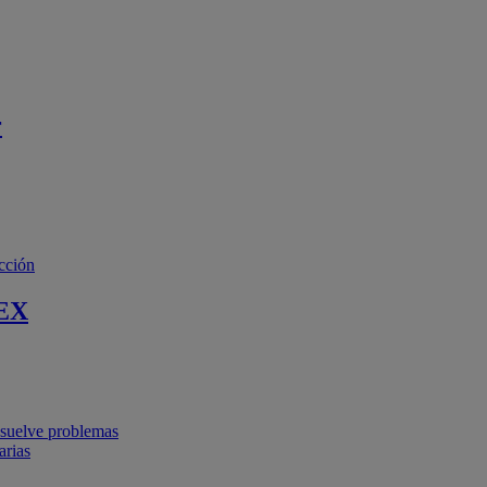
r
cción
EX
resuelve problemas
arias