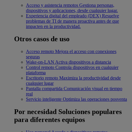
Acceso y asistencia remotos
Gestiona personas,
dispositivos y aplicaciones, desde cualquier lugar.
Experiencia digital del empleado (DEX)
Resuelve
problemas de TI de manera proactiva antes de que
impacten en la productividad.
Otros casos de uso
Acceso remoto
Mejora el acceso con conexiones
seguras
Wake-on-LAN
Activa dispositivos a distancia
Control remoto
Controla dispositivos en cualquier
plataforma
Escritorio remoto
Maximiza la productividad desde
cualquier lugar
Pantalla compartida
Comunicación visual en tiempo
real
Servicio inteligente
Optimiza las operaciones posventa
Por necesidad
Soluciones populares
para diferentes equipos