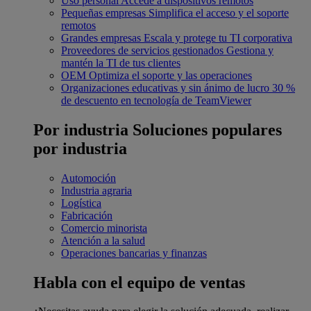
Uso personal
Accede a dispositivos remotos
Pequeñas empresas
Simplifica el acceso y el soporte
remotos
Grandes empresas
Escala y protege tu TI corporativa
Proveedores de servicios gestionados
Gestiona y
mantén la TI de tus clientes
OEM
Optimiza el soporte y las operaciones
Organizaciones educativas y sin ánimo de lucro
30 %
de descuento en tecnología de TeamViewer
Por industria
Soluciones populares
por industria
Automoción
Industria agraria
Logística
Fabricación
Comercio minorista
Atención a la salud
Operaciones bancarias y finanzas
Habla con el equipo de ventas