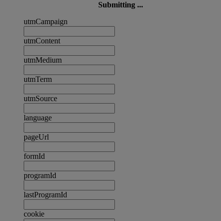
Submitting ...
utmCampaign
utmContent
utmMedium
utmTerm
utmSource
language
pageUrl
formId
programId
lastProgramId
cookie