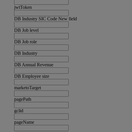
jwtToken
DB Industry SIC Code New field
DB Job level
DB Job role
DB Industry
DB Annual Revenue
DB Employee size
marketoTarget
pagePath
gclid
pageName