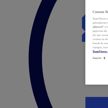
Consent B
TeamViewer en
gebruikerserv
akkoord"
te 
gegevens die 
die zijn verz
cookies en d
betreft de ex
wijzigen, kun
TeamViewer 
Imprint