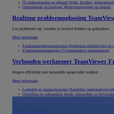
IT-ondersteuning op afstand
Veilig, flexibel, geïntegreerd
Operationele technologie
Werkvloertoegang op afstand
Realtime probleemoplossing
TeamVie
Los problemen op, voordat ze invloed hebben op gebruikers.
Meer informatie
Eindpuntprobleemoplossing
Problemen identificeren en 
Eindpuntautomatisering
IT-routinetaken automatiseren
Verbonden werknemer
TeamViewer Fr
Hogere efficiëntie met industriële aangevulde realiteit.
Meer informatie
Logistiek en magazijnopslag
Handsfree materiaalverwer
Opleiding en onboarding
Snelle onboarding en bijscholi