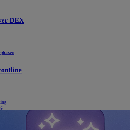
wer DEX
oplossen
ontline
king
ng