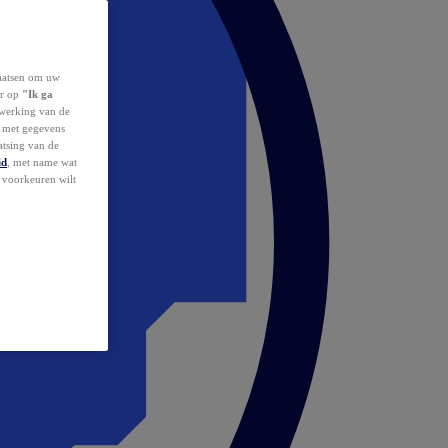
laatsen om uw
or op
"Ik ga
erwerking van de
d met gegevens
atsing van de
id
, met name wat
w voorkeuren wilt