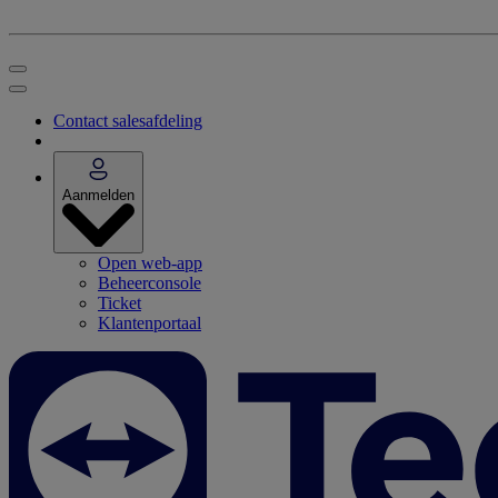
Contact salesafdeling
Aanmelden
Open web-app
Beheerconsole
Ticket
Klantenportaal