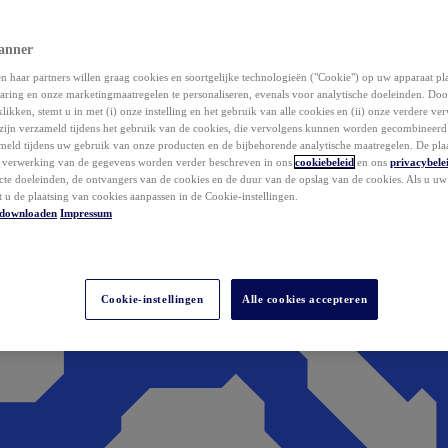
anner
 haar partners willen graag cookies en soortgelijke technologieën ("Cookie") op uw apparaat p
aring en onze marketingmaatregelen te personaliseren, evenals voor analytische doeleinden. Do
klikken, stemt u in met (i) onze instelling en het gebruik van alle cookies en (ii) onze verdere v
zijn verzameld tijdens het gebruik van de cookies, die vervolgens kunnen worden gecombineer
ameld tijdens uw gebruik van onze producten en de bijbehorende analytische maatregelen. De pla
e verwerking van de gegevens worden verder beschreven in ons
cookiebeleid
en ons
privacybele
acte doeleinden, de ontvangers van de cookies en de duur van de opslag van de cookies. Als u u
t u de plaatsing van cookies aanpassen in de Cookie-instellingen.
downloaden
Impressum
Cookie-instellingen
Alle cookies accepteren